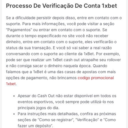
Processo De Verificação De Conta 1xbet
Se a dificuldade persistir depois disso, entre em contato com o
suporte. Para mais informações, você pode visitar a seção
“Pagamentos” ou entrar em contato com o suporte. Se
durante o tempo especificado no site você não receber
dinheiro, entre em contato com o suporte, eles verificarão o
status da sua transação. E você só vai saber a real razão
conversando com o suporte ao cliente da 1xBet. Por exemplo,
pode ser que realizar um 1xBet cash out atrapalhe seu rollover
e não consiga sacar o dinheiro naquela época. Quando
falamos que a 1xBet é uma das casas de apostas com mais
opções de pagamento, não brincamos
codigo promocional
1xbet
.
Apesar do Cash Out não estar disponível em todos os
eventos esportivos, você sempre pode utilizá-lo nos
principais jogos do dia.
Para instruções mais detalhadas, confira as próximas
seções de “Como se registrar”, “Verificação” e “Como
fazer um depósito”.