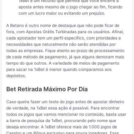
1xBet é um recurso que permite que você encerre a
aposta antes mesmo de o jogo chegar ao fim, ficando
com um lucro maior ou evitando um prejuízo.
A Betano é outro nome de destaque que não pode ficar de
fora, com Apostas Grátis Turbinadas para os usuários. Afinal,
cada apostador tem um perfil específico, com prioridades e
necessidades que naturalmente não serão atendidas por
todas as empresas. Fique atento ao prazo de processamento
de cada método de pagamento, já que alguns demoram mais
tempo do que outros. A variedade de meios de pagamento
para sacar na 1xBet é menor quando comparamos aos
depósitos.
Bet Retirada Máximo Por Dia
Caso queira fazer um teste do jogo antes de apostar dinheiro
de verdade, na 1xBet essa ação é possível. Para encontrar
todos os jogos que vamos mencionar no conteúdo, basta usar
a barra de pesquisa da 1xBet, procurando pelo nome que
deseja encontrar. A 1xBet oferece mais de 1.000 jogos de
Cassino e um Bônus exclusivo para novos jogadores. Essa