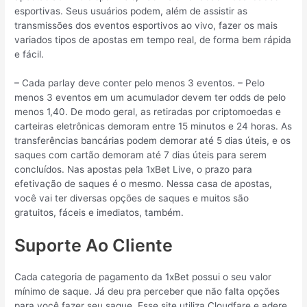
esportivas. Seus usuários podem, além de assistir as
transmissões dos eventos esportivos ao vivo, fazer os mais
variados tipos de apostas em tempo real, de forma bem rápida
e fácil.
– Cada parlay deve conter pelo menos 3 eventos. – Pelo
menos 3 eventos em um acumulador devem ter odds de pelo
menos 1,40. De modo geral, as retiradas por criptomoedas e
carteiras eletrônicas demoram entre 15 minutos e 24 horas. As
transferências bancárias podem demorar até 5 dias úteis, e os
saques com cartão demoram até 7 dias úteis para serem
concluídos. Nas apostas pela 1xBet Live, o prazo para
efetivação de saques é o mesmo. Nessa casa de apostas,
você vai ter diversas opções de saques e muitos são
gratuitos, fáceis e imediatos, também.
Suporte Ao Cliente
Cada categoria de pagamento da 1xBet possui o seu valor
mínimo de saque. Já deu pra perceber que não falta opções
para você fazer seu saque. Esse site utiliza Cloudfare e adere