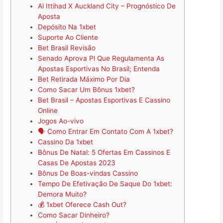
Al Ittihad X Auckland City – Prognóstico De
Aposta
Depósito Na 1xbet
Suporte Ao Cliente
Bet Brasil Revisão
Senado Aprova Pl Que Regulamenta As
Apostas Esportivas No Brasil; Entenda
Bet Retirada Máximo Por Dia
Como Sacar Um Bônus 1xbet?
Bet Brasil – Apostas Esportivas E Cassino
Online
Jogos Ao-vivo
🗣 Como Entrar Em Contato Com A 1xbet?
Cassino Da 1xbet
Bônus De Natal: 5 Ofertas Em Cassinos E
Casas De Apostas 2023
Bônus De Boas-vindas Cassino
Tempo De Efetivação De Saque Do 1xbet:
Demora Muito?
💰 1xbet Oferece Cash Out?
Como Sacar Dinheiro?