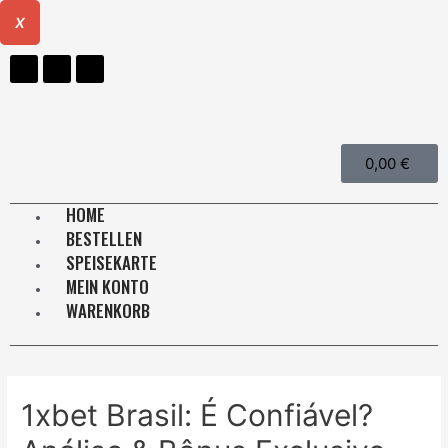
X
0,00
€
HOME
BESTELLEN
SPEISEKARTE
MEIN KONTO
WARENKORB
1xbet Brasil: É Confiável?