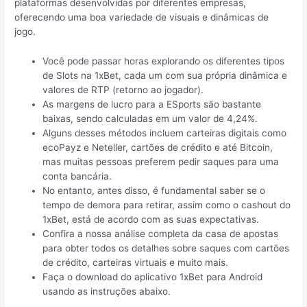
plataformas desenvolvidas por diferentes empresas,
oferecendo uma boa variedade de visuais e dinâmicas de
jogo.
Você pode passar horas explorando os diferentes tipos
de Slots na 1xBet, cada um com sua própria dinâmica e
valores de RTP (retorno ao jogador).
As margens de lucro para a ESports são bastante
baixas, sendo calculadas em um valor de 4,24%.
Alguns desses métodos incluem carteiras digitais como
ecoPayz e Neteller, cartões de crédito e até Bitcoin,
mas muitas pessoas preferem pedir saques para uma
conta bancária.
No entanto, antes disso, é fundamental saber se o
tempo de demora para retirar, assim como o cashout do
1xBet, está de acordo com as suas expectativas.
Confira a nossa análise completa da casa de apostas
para obter todos os detalhes sobre saques com cartões
de crédito, carteiras virtuais e muito mais.
Faça o download do aplicativo 1xBet para Android
usando as instruções abaixo.