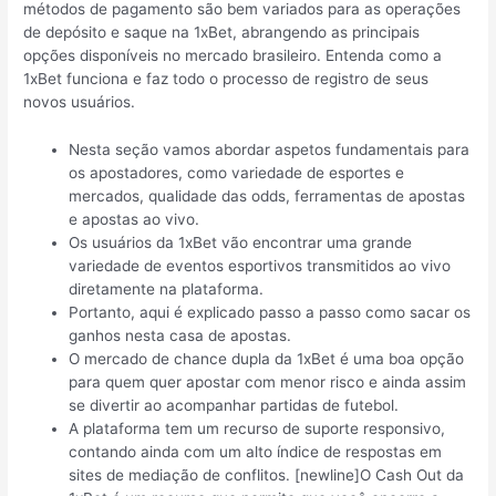
métodos de pagamento são bem variados para as operações
de depósito e saque na 1xBet, abrangendo as principais
opções disponíveis no mercado brasileiro. Entenda como a
1xBet funciona e faz todo o processo de registro de seus
novos usuários.
Nesta seção vamos abordar aspetos fundamentais para
os apostadores, como variedade de esportes e
mercados, qualidade das odds, ferramentas de apostas
e apostas ao vivo.
Os usuários da 1xBet vão encontrar uma grande
variedade de eventos esportivos transmitidos ao vivo
diretamente na plataforma.
Portanto, aqui é explicado passo a passo como sacar os
ganhos nesta casa de apostas.
O mercado de chance dupla da 1xBet é uma boa opção
para quem quer apostar com menor risco e ainda assim
se divertir ao acompanhar partidas de futebol.
A plataforma tem um recurso de suporte responsivo,
contando ainda com um alto índice de respostas em
sites de mediação de conflitos. [newline]O Cash Out da