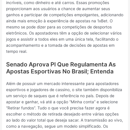
incríveis, como dinheiro e até carros. Essas promoções
proporcionam aos usuários a chance de aumentar seus
ganhos e participar de competições empolgantes, adicionando
ainda mais emoção à experiência de apostas na 1xBet. O
mesmo se pode dizer para as competições de desportos
eletrônicos. Os apostadores têm a opção de selecionar vários
jogos e assistir a todos eles em uma única tela, facilitando o
acompanhamento e a tomada de decisões de apostas em
tempo real.
Senado Aprova Pl Que Regulamenta As
Apostas Esportivas No Brasil; Entenda
Além de possuir um mercado interessante para apostadores
esportivos e jogadores de cassino, o site também disponibiliza
um serviço de saques que é referência no país. Depois de
apostar e ganhar, vá até a opção “Minha conta” e selecione
“Retirar fundos”. Tudo o que você precisa fazer agora é
escolher o método de retirada desejado entre várias opções
ao lado do valor total que deseja sacar. A transmissão ao vivo,
como a navegação, segue um modelo simplificado. Os