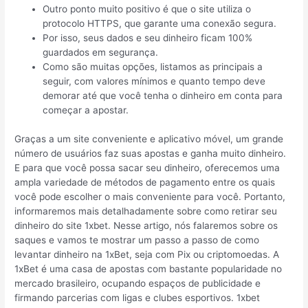
Outro ponto muito positivo é que o site utiliza o
protocolo HTTPS, que garante uma conexão segura.
Por isso, seus dados e seu dinheiro ficam 100%
guardados em segurança.
Como são muitas opções, listamos as principais a
seguir, com valores mínimos e quanto tempo deve
demorar até que você tenha o dinheiro em conta para
começar a apostar.
Graças a um site conveniente e aplicativo móvel, um grande
número de usuários faz suas apostas e ganha muito dinheiro.
E para que você possa sacar seu dinheiro, oferecemos uma
ampla variedade de métodos de pagamento entre os quais
você pode escolher o mais conveniente para você. Portanto,
informaremos mais detalhadamente sobre como retirar seu
dinheiro do site 1xbet. Nesse artigo, nós falaremos sobre os
saques e vamos te mostrar um passo a passo de como
levantar dinheiro na 1xBet, seja com Pix ou criptomoedas. A
1xBet é uma casa de apostas com bastante popularidade no
mercado brasileiro, ocupando espaços de publicidade e
firmando parcerias com ligas e clubes esportivos. 1xbet