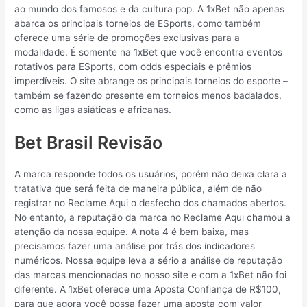
ao mundo dos famosos e da cultura pop. A 1xBet não apenas
abarca os principais torneios de ESports, como também
oferece uma série de promoções exclusivas para a
modalidade. É somente na 1xBet que você encontra eventos
rotativos para ESports, com odds especiais e prêmios
imperdíveis. O site abrange os principais torneios do esporte –
também se fazendo presente em torneios menos badalados,
como as ligas asiáticas e africanas.
Bet Brasil Revisão
A marca responde todos os usuários, porém não deixa clara a
tratativa que será feita de maneira pública, além de não
registrar no Reclame Aqui o desfecho dos chamados abertos.
No entanto, a reputação da marca no Reclame Aqui chamou a
atenção da nossa equipe. A nota 4 é bem baixa, mas
precisamos fazer uma análise por trás dos indicadores
numéricos. Nossa equipe leva a sério a análise de reputação
das marcas mencionadas no nosso site e com a 1xBet não foi
diferente. A 1xBet oferece uma Aposta Confiança de R$100,
para que agora você possa fazer uma aposta com valor