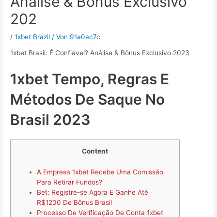
Análise & Bônus Exclusivo
202
/
1xbet Brazil
/ Von
91a0ac7c
1xbet Brasil: É Confiável? Análise & Bônus Exclusivo 2023
1xbet Tempo, Regras E
Métodos De Saque No
Brasil 2023
Content
A Empresa 1xbet Recebe Uma Comissão
Para Retirar Fundos?
Bet: Registre-se Agora E Ganhe Até
R$1200 De Bônus Brasil
Processo De Verificação De Conta 1xbet