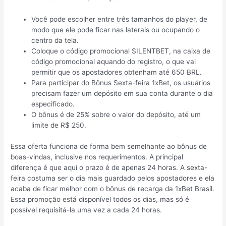
Você pode escolher entre três tamanhos do player, de
modo que ele pode ficar nas laterais ou ocupando o
centro da tela.
Coloque o código promocional SILENTBET, na caixa de
código promocional aquando do registro, o que vai
permitir que os apostadores obtenham até 650 BRL.
Para participar do Bônus Sexta-feira 1xBet, os usuários
precisam fazer um depósito em sua conta durante o dia
especificado.
O bônus é de 25% sobre o valor do depósito, até um
limite de R$ 250.
Essa oferta funciona de forma bem semelhante ao bônus de
boas-vindas, inclusive nos requerimentos. A principal
diferença é que aqui o prazo é de apenas 24 horas. A sexta-
feira costuma ser o dia mais guardado pelos apostadores e ela
acaba de ficar melhor com o bônus de recarga da 1xBet Brasil.
Essa promoção está disponível todos os dias, mas só é
possível requisitá-la uma vez a cada 24 horas.