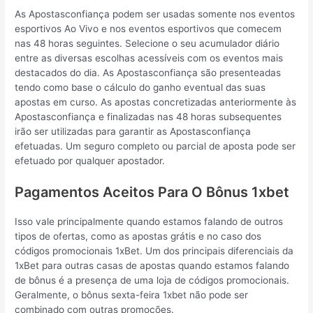
As Apostasconfiança podem ser usadas somente nos eventos
esportivos Ao Vivo e nos eventos esportivos que comecem
nas 48 horas seguintes. Selecione o seu acumulador diário
entre as diversas escolhas acessíveis com os eventos mais
destacados do dia. As Apostasconfiança são presenteadas
tendo como base o cálculo do ganho eventual das suas
apostas em curso. As apostas concretizadas anteriormente às
Apostasconfiança e finalizadas nas 48 horas subsequentes
irão ser utilizadas para garantir as Apostasconfiança
efetuadas. Um seguro completo ou parcial de aposta pode ser
efetuado por qualquer apostador.
Pagamentos Aceitos Para O Bônus 1xbet
Isso vale principalmente quando estamos falando de outros
tipos de ofertas, como as apostas grátis e no caso dos
códigos promocionais 1xBet. Um dos principais diferenciais da
1xBet para outras casas de apostas quando estamos falando
de bônus é a presença de uma loja de códigos promocionais.
Geralmente, o bônus sexta-feira 1xbet não pode ser
combinado com outras promoções.