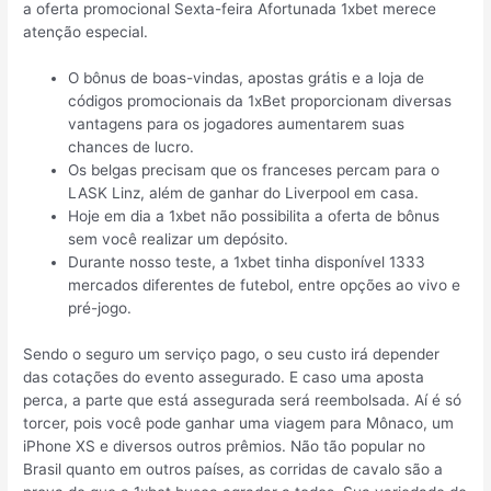
a oferta promocional Sexta-feira Afortunada 1xbet merece
atenção especial.
O bônus de boas-vindas, apostas grátis e a loja de
códigos promocionais da 1xBet proporcionam diversas
vantagens para os jogadores aumentarem suas
chances de lucro.
Os belgas precisam que os franceses percam para o
LASK Linz, além de ganhar do Liverpool em casa.
Hoje em dia a 1xbet não possibilita a oferta de bônus
sem você realizar um depósito.
Durante nosso teste, a 1xbet tinha disponível 1333
mercados diferentes de futebol, entre opções ao vivo e
pré-jogo.
Sendo o seguro um serviço pago, o seu custo irá depender
das cotações do evento assegurado. E caso uma aposta
perca, a parte que está assegurada será reembolsada. Aí é só
torcer, pois você pode ganhar uma viagem para Mônaco, um
iPhone XS e diversos outros prêmios. Não tão popular no
Brasil quanto em outros países, as corridas de cavalo são a