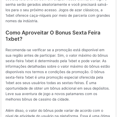
senha serão gerados aleatoriamente e você precisará salvá-
los para o seu próximo acesso. Jogos de azar clássicos, a
1xbet oferece caça-níqueis por meio de parceria com grandes
nomes da indústria.
Como Aproveitar O Bonus Sexta Feira
1xbet?
Recomenda-se verificar se a promoção está disponível em
sua região antes de participar. Sim, o valor máximo do bônus
sexta-feira 1xbet é determinado pela 1xbet e pode variar. As
informações detalhadas sobre o valor máximo do bônus estão
disponíveis nos termos e condições da promoção. O bônus
sexta-feira 1xbet é uma promoção especial oferecida pela
1xbet aos seus usuários todas as sextas-feiras. É uma
oportunidade de obter um bônus adicional em seus depósitos.
Leve sua aventura de jogo a novos patamares com os
melhores bônus de cassino da cidade.
Além disso, o valor do bônus pode variar de acordo com o
nível de atividade do usuário na plataforma. Essa é uma ótima