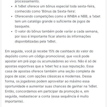
processamento.
A 1xBet oferece um bônus especial toda sexta-feira,
conhecido como ‘Bônus da Sexta-feira’.
Oferecendo competições como a WNBA e NBB, a 1xbet
tem um catalógo grande o suficiente de jogos de
basquete.
O valor do bônus também pode variar a cada semana,
por isso é importante ficar atento às informações
disponibilizadas pela 1xBet.
Em seguida, você já recebe 15% de cashback do valor do
depósito como um código promocional, que você pode
apostar em pré-jogo ou acumuladores ao vivo. Não é só de
apostas esportivas que a 1xbet fez a sua reputação. Essa
casa de apostas oferece também uma seção completa de
jogos de azar, com opções clássicas e modernas. Dessa
forma, os jogadores podem aproveitar ao máximo essa
oportunidade e aumentar suas chances de ganhar na 1xBet.
Então, concordamos em participar da promoção e, em
seguida, reabastecer a conta (essa sequência é muito
importante).