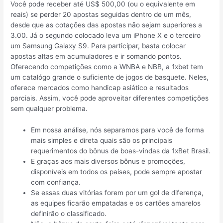
Você pode receber até US$ 500,00 (ou o equivalente em
reais) se perder 20 apostas seguidas dentro de um mês,
desde que as cotações das apostas não sejam superiores a
3.00. Já o segundo colocado leva um iPhone X e o terceiro
um Samsung Galaxy S9. Para participar, basta colocar
apostas altas em acumuladores e ir somando pontos.
Oferecendo competições como a WNBA e NBB, a 1xbet tem
um catalógo grande o suficiente de jogos de basquete. Neles,
oferece mercados como handicap asiático e resultados
parciais. Assim, você pode aproveitar diferentes competições
sem qualquer problema.
Em nossa análise, nós separamos para você de forma
mais simples e direta quais são os principais
requerimentos do bônus de boas-vindas da 1xBet Brasil.
E graças aos mais diversos bônus e promoções,
disponíveis em todos os países, pode sempre apostar
com confiança.
Se essas duas vitórias forem por um gol de diferença,
as equipes ficarão empatadas e os cartões amarelos
definirão o classificado.