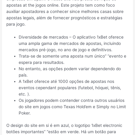
apostas at the jogos online. Este projeto tem como foco
auxiliar apostadores a conhecer since melhores casas sobre
apostas legais, além de fornecer prognósticos e estratégias
para jogo.
Diversidade de mercados – O aplicativo 1xBet oferece
uma ampla gama de mercados de apostas, incluindo
mercados pré-jogo, no ano de jogo e definitivos.
Trata-se de somente uma aposta num único” “evento e
espera para resultados.
No entanto, as opções podem variar dependendo do
país.
A 1xBet oferece até 1000 opções de apostas nos
eventos cependant populares (futebol, hóquei, tênis,
etc. ).
Os jogadores podem contender contra outros usuários
do site em jogos como Texas Hold’em e Simply no Limit
Poker.
O design do site em si é em azul, o logotipo 1xBet electronic
botões importantes” “estão em verde. Há um botão para