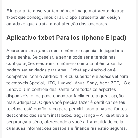
É importante observar também an imagem atraente do app
1xbet que conseguimos criar. O app apresenta um design
agradável que atrai a great atenção dos jogadores.
Aplicativo 1xbet Para Ios (iphone E Ipad)
Aparecerá uma janela com o número especial do jogador at
the a senha. Se desejar, a senha pode ser alterada nas
configurações electronic o número como também a senha
podem ser enviados para email. 1xbet apk Android os é
compatível com o Android 4. 4 ou superior e é acessível para
telemóveis Special, HTC, Huawei, Asus, Sony, Acer, ZTE, LG e
Lenovo. Um controle deslizante com todos os esportes
disponíveis, onde pode encontrar facilmente a great opção
mais adequada. O que você precisa fazer é certificar se teu
telefone está configurado para permitir programas de fontes
desconhecidas serem instalados. Segurança – A 1xBet leva a
segurança a sério, oferecendo a você a tranquilidade de la
cual suas informações pessoais e financeiras estão seguras.