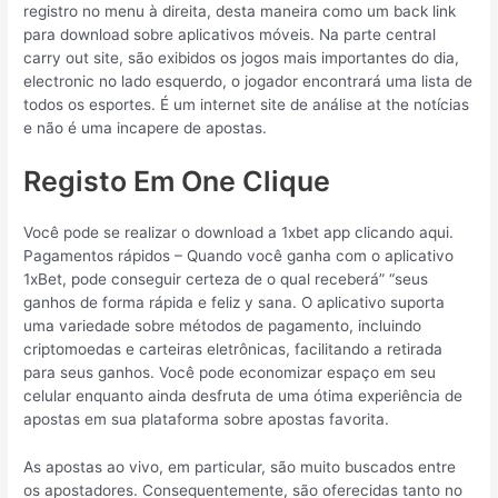
registro no menu à direita, desta maneira como um back link
para download sobre aplicativos móveis. Na parte central
carry out site, são exibidos os jogos mais importantes do dia,
electronic no lado esquerdo, o jogador encontrará uma lista de
todos os esportes. É um internet site de análise at the notícias
e não é uma incapere de apostas.
Registo Em One Clique
Você pode se realizar o download a 1xbet app clicando aqui.
Pagamentos rápidos – Quando você ganha com o aplicativo
1xBet, pode conseguir certeza de o qual receberá” “seus
ganhos de forma rápida e feliz y sana. O aplicativo suporta
uma variedade sobre métodos de pagamento, incluindo
criptomoedas e carteiras eletrônicas, facilitando a retirada
para seus ganhos. Você pode economizar espaço em seu
celular enquanto ainda desfruta de uma ótima experiência de
apostas em sua plataforma sobre apostas favorita.
As apostas ao vivo, em particular, são muito buscados entre
os apostadores. Consequentemente, são oferecidas tanto no