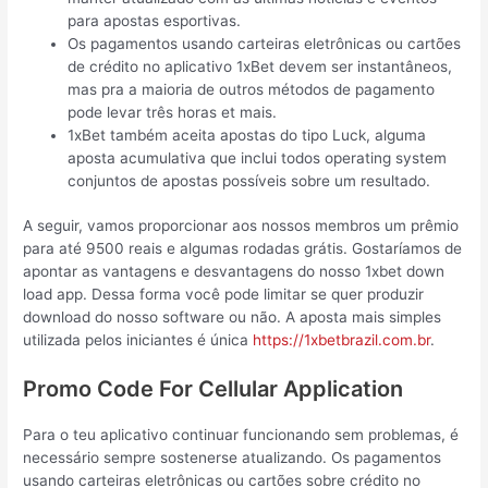
para apostas esportivas.
Os pagamentos usando carteiras eletrônicas ou cartões
de crédito no aplicativo 1xBet devem ser instantâneos,
mas pra a maioria de outros métodos de pagamento
pode levar três horas et mais.
1xBet também aceita apostas do tipo Luck, alguma
aposta acumulativa que inclui todos operating system
conjuntos de apostas possíveis sobre um resultado.
A seguir, vamos proporcionar aos nossos membros um prêmio
para até 9500 reais e algumas rodadas grátis. Gostaríamos de
apontar as vantagens e desvantagens do nosso 1xbet down
load app. Dessa forma você pode limitar se quer produzir
download do nosso software ou não. A aposta mais simples
utilizada pelos iniciantes é única
https://1xbetbrazil.com.br
.
Promo Code For Cellular Application
Para o teu aplicativo continuar funcionando sem problemas, é
necessário sempre sostenerse atualizando. Os pagamentos
usando carteiras eletrônicas ou cartões sobre crédito no