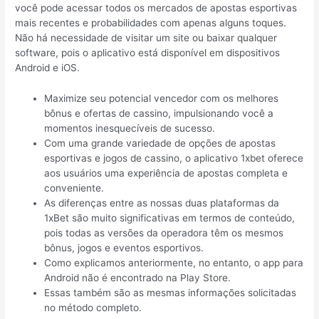
você pode acessar todos os mercados de apostas esportivas
mais recentes e probabilidades com apenas alguns toques.
Não há necessidade de visitar um site ou baixar qualquer
software, pois o aplicativo está disponível em dispositivos
Android e iOS.
Maximize seu potencial vencedor com os melhores
bônus e ofertas de cassino, impulsionando você a
momentos inesquecíveis de sucesso.
Com uma grande variedade de opções de apostas
esportivas e jogos de cassino, o aplicativo 1xbet oferece
aos usuários uma experiência de apostas completa e
conveniente.
As diferenças entre as nossas duas plataformas da
1xBet são muito significativas em termos de conteúdo,
pois todas as versões da operadora têm os mesmos
bônus, jogos e eventos esportivos.
Como explicamos anteriormente, no entanto, o app para
Android não é encontrado na Play Store.
Essas também são as mesmas informações solicitadas
no método completo.