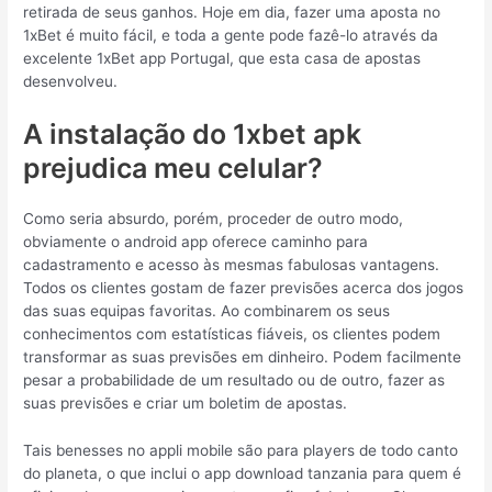
retirada de seus ganhos. Hoje em dia, fazer uma aposta no
1xBet é muito fácil, e toda a gente pode fazê-lo através da
excelente 1xBet app Portugal, que esta casa de apostas
desenvolveu.
A instalação do 1xbet apk
prejudica meu celular?
Como seria absurdo, porém, proceder de outro modo,
obviamente o android app oferece caminho para
cadastramento e acesso às mesmas fabulosas vantagens.
Todos os clientes gostam de fazer previsões acerca dos jogos
das suas equipas favoritas. Ao combinarem os seus
conhecimentos com estatísticas fiáveis, os clientes podem
transformar as suas previsões em dinheiro. Podem facilmente
pesar a probabilidade de um resultado ou de outro, fazer as
suas previsões e criar um boletim de apostas.
Tais benesses no appli mobile são para players de todo canto
do planeta, o que inclui o app download tanzania para quem é