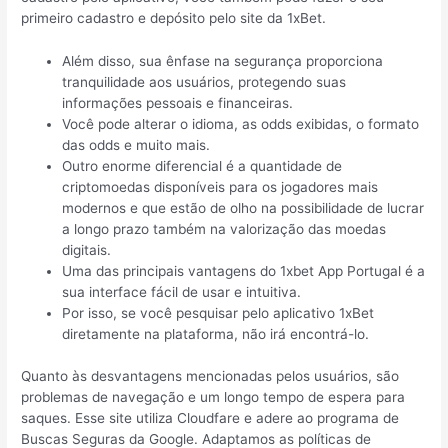
primeiro cadastro e depósito pelo site da 1xBet.
Além disso, sua ênfase na segurança proporciona
tranquilidade aos usuários, protegendo suas
informações pessoais e financeiras.
Você pode alterar o idioma, as odds exibidas, o formato
das odds e muito mais.
Outro enorme diferencial é a quantidade de
criptomoedas disponíveis para os jogadores mais
modernos e que estão de olho na possibilidade de lucrar
a longo prazo também na valorização das moedas
digitais.
Uma das principais vantagens do 1xbet App Portugal é a
sua interface fácil de usar e intuitiva.
Por isso, se você pesquisar pelo aplicativo 1xBet
diretamente na plataforma, não irá encontrá-lo.
Quanto às desvantagens mencionadas pelos usuários, são
problemas de navegação e um longo tempo de espera para
saques. Esse site utiliza Cloudfare e adere ao programa de
Buscas Seguras da Google. Adaptamos as políticas de