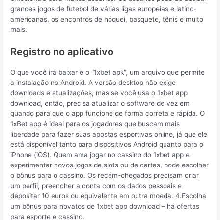
grandes jogos de futebol de várias ligas europeias e latino-
americanas, os encontros de hóquei, basquete, tênis e muito
mais.
Registro no aplicativo
O que você irá baixar é o “1xbet apk”, um arquivo que permite
a instalação no Android. A versão desktop não exige
downloads e atualizações, mas se você usa o 1xbet app
download, então, precisa atualizar o software de vez em
quando para que o app funcione de forma correta e rápida. O
1xBet app é ideal para os jogadores que buscam mais
liberdade para fazer suas apostas esportivas online, já que ele
está disponível tanto para dispositivos Android quanto para o
iPhone (iOS). Quem ama jogar no cassino do 1xbet app e
experimentar novos jogos de slots ou de cartas, pode escolher
o bônus para o cassino. Os recém-chegados precisam criar
um perfil, preencher a conta com os dados pessoais e
depositar 10 euros ou equivalente em outra moeda. 4.Escolha
um bônus para novatos de 1xbet app download – há ofertas
para esporte e cassino.