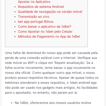
Apostar no Aplicativo
Requisitos de sistema Android
Qualidade de navegação na versão móvel
Transmissão ao vivo
bet app portugal Bônus
Como baixar o aplicativo da 1xBet?
Como Apostar no 1xbet pelo Celular
Métodos de Pagamento no App da 1xBet
Uma falha de download do nosso app pode ser causada pela
perda de uma conexão estável com a Internet. Verifique sua
rede móvel ou WIFI e clique em ‘Repetir atualização’. Se a
falha ocorrer novamente, tente baixar o app novamente no
nosso site oficial. Como qualquer outro app móvel, o nosso
produto possui requisitos técnicos. Apesar de quase todos os
telefones atenderem a esses requisitos, o 1xbet android app
não pode ser usado nos gadgets mais antigos. As facilidades
para o apostador, no entanto, não param por aí.
Na 1xBet, oferecemos aos nossos usuários muitos