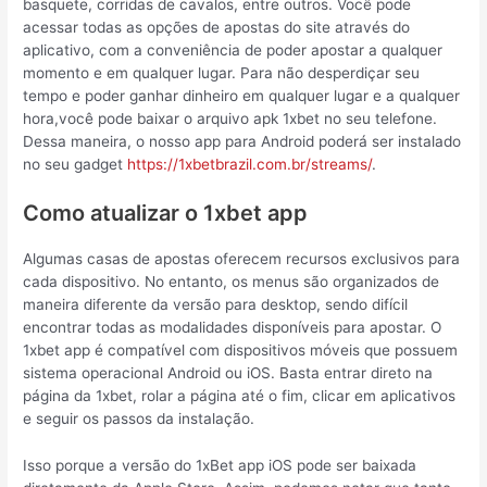
basquete, corridas de cavalos, entre outros. Você pode
acessar todas as opções de apostas do site através do
aplicativo, com a conveniência de poder apostar a qualquer
momento e em qualquer lugar. Para não desperdiçar seu
tempo e poder ganhar dinheiro em qualquer lugar e a qualquer
hora,você pode baixar o arquivo apk 1xbet no seu telefone.
Dessa maneira, o nosso app para Android poderá ser instalado
no seu gadget
https://1xbetbrazil.com.br/streams/
.
Como atualizar o 1xbet app
Algumas casas de apostas oferecem recursos exclusivos para
cada dispositivo. No entanto, os menus são organizados de
maneira diferente da versão para desktop, sendo difícil
encontrar todas as modalidades disponíveis para apostar. O
1xbet app é compatível com dispositivos móveis que possuem
sistema operacional Android ou iOS. Basta entrar direto na
página da 1xbet, rolar a página até o fim, clicar em aplicativos
e seguir os passos da instalação.
Isso porque a versão do 1xBet app iOS pode ser baixada