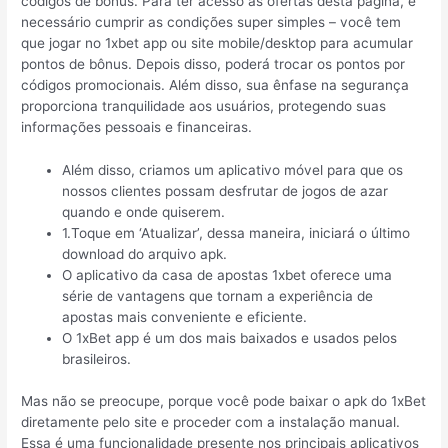
códigos de bônus. Para ter acesso às ofertas desta página, é
necessário cumprir as condições super simples – você tem
que jogar no 1xbet app ou site mobile/desktop para acumular
pontos de bônus. Depois disso, poderá trocar os pontos por
códigos promocionais. Além disso, sua ênfase na segurança
proporciona tranquilidade aos usuários, protegendo suas
informações pessoais e financeiras.
Além disso, criamos um aplicativo móvel para que os
nossos clientes possam desfrutar de jogos de azar
quando e onde quiserem.
1.Toque em ‘Atualizar’, dessa maneira, iniciará o último
download do arquivo apk.
O aplicativo da casa de apostas 1xbet oferece uma
série de vantagens que tornam a experiência de
apostas mais conveniente e eficiente.
O 1xBet app é um dos mais baixados e usados pelos
brasileiros.
Mas não se preocupe, porque você pode baixar o apk do 1xBet
diretamente pelo site e proceder com a instalação manual.
Essa é uma funcionalidade presente nos principais aplicativos