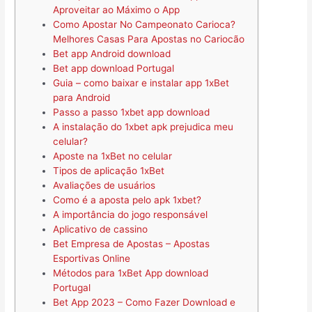
Aproveitar ao Máximo o App
Como Apostar No Campeonato Carioca?
Melhores Casas Para Apostas no Cariocão
Bet app Android download
Bet app download Portugal
Guia – como baixar e instalar app 1xBet
para Android
Passo a passo 1xbet app download
A instalação do 1xbet apk prejudica meu
celular?
Aposte na 1xBet no celular
Tipos de aplicação 1xBet
Avaliações de usuários
Como é a aposta pelo apk 1xbet?
A importância do jogo responsável
Aplicativo de cassino
Bet Empresa de Apostas – Apostas
Esportivas Online
Métodos para 1xBet App download
Portugal
Bet App 2023 – Como Fazer Download e