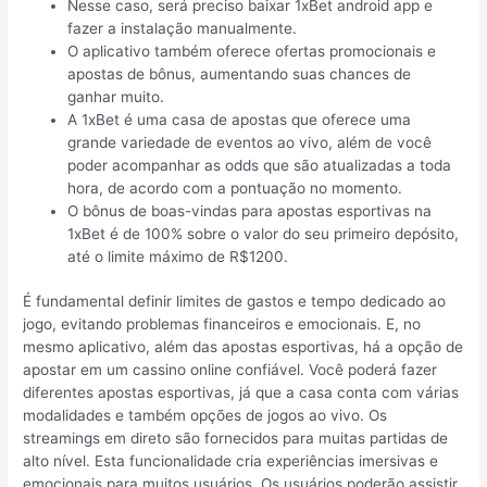
Nesse caso, será preciso baixar 1xBet android app e
fazer a instalação manualmente.
O aplicativo também oferece ofertas promocionais e
apostas de bônus, aumentando suas chances de
ganhar muito.
A 1xBet é uma casa de apostas que oferece uma
grande variedade de eventos ao vivo, além de você
poder acompanhar as odds que são atualizadas a toda
hora, de acordo com a pontuação no momento.
O bônus de boas-vindas para apostas esportivas na
1xBet é de 100% sobre o valor do seu primeiro depósito,
até o limite máximo de R$1200.
É fundamental definir limites de gastos e tempo dedicado ao
jogo, evitando problemas financeiros e emocionais. E, no
mesmo aplicativo, além das apostas esportivas, há a opção de
apostar em um cassino online confiável. Você poderá fazer
diferentes apostas esportivas, já que a casa conta com várias
modalidades e também opções de jogos ao vivo. Os
streamings em direto são fornecidos para muitas partidas de
alto nível. Esta funcionalidade cria experiências imersivas e
emocionais para muitos usuários. Os usuários poderão assistir