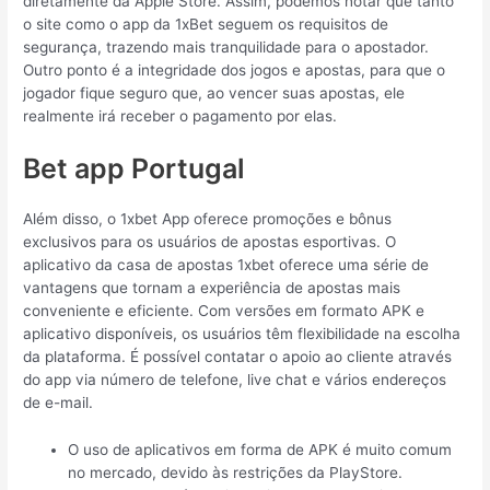
diretamente da Apple Store. Assim, podemos notar que tanto
o site como o app da 1xBet seguem os requisitos de
segurança, trazendo mais tranquilidade para o apostador.
Outro ponto é a integridade dos jogos e apostas, para que o
jogador fique seguro que, ao vencer suas apostas, ele
realmente irá receber o pagamento por elas.
Bet app Portugal
Além disso, o 1xbet App oferece promoções e bônus
exclusivos para os usuários de apostas esportivas. O
aplicativo da casa de apostas 1xbet oferece uma série de
vantagens que tornam a experiência de apostas mais
conveniente e eficiente. Com versões em formato APK e
aplicativo disponíveis, os usuários têm flexibilidade na escolha
da plataforma. É possível contatar o apoio ao cliente através
do app via número de telefone, live chat e vários endereços
de e-mail.
O uso de aplicativos em forma de APK é muito comum
no mercado, devido às restrições da PlayStore.