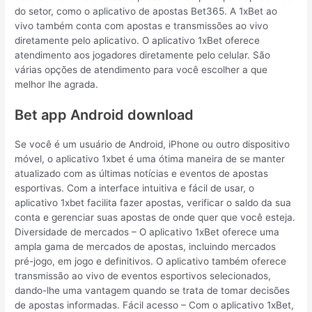
do setor, como o aplicativo de apostas Bet365. A 1xBet ao
vivo também conta com apostas e transmissões ao vivo
diretamente pelo aplicativo. O aplicativo 1xBet oferece
atendimento aos jogadores diretamente pelo celular. São
várias opções de atendimento para você escolher a que
melhor lhe agrada.
Bet app Android download
Se você é um usuário de Android, iPhone ou outro dispositivo
móvel, o aplicativo 1xbet é uma ótima maneira de se manter
atualizado com as últimas notícias e eventos de apostas
esportivas. Com a interface intuitiva e fácil de usar, o
aplicativo 1xbet facilita fazer apostas, verificar o saldo da sua
conta e gerenciar suas apostas de onde quer que você esteja.
Diversidade de mercados – O aplicativo 1xBet oferece uma
ampla gama de mercados de apostas, incluindo mercados
pré-jogo, em jogo e definitivos. O aplicativo também oferece
transmissão ao vivo de eventos esportivos selecionados,
dando-lhe uma vantagem quando se trata de tomar decisões
de apostas informadas. Fácil acesso – Com o aplicativo 1xBet,