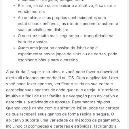
Por fim, se não quiser baixar o aplicativo, é só usar a
versão mobile.
Ao combinar seus próprios conhecimentos com
estatísticas confiáveis, os clientes podem transformar
suas previsões em dinheiro.
O que traz muito mais segurança e tranquilidade na
hora de apostar.
Quem ama jogar no cassino do 1xbet app e
experimentar novos jogos de slots ou de cartas, pode
escolher o bônus para o cassino.
A partir daí é super instrutivo, e você pode fazer o download
direto ali clicando em Android ou iOS. Com o aplicativo 1xbet,
você pode fazer apostas, verificar o saldo da sua conta e
gerenciar suas apostas de onde quer que esteja. A interface
intuitiva e fácil de usar facilita a navegação pelo aplicativo e
gerencia sua atividade de apostas. Pagamentos rápidos –
Quando você ganha com o aplicativo 1xBet, pode ter certeza
de que receberá seus ganhos de forma rápida e segura. O
aplicativo suporta uma variedade de métodos de pagamento,
incluindo criptomoedas e carteiras eletrônicas, facilitando a