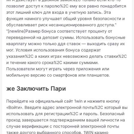
позволит доступ к паролю%2C ему все равно понадобится
этот лишний ключ для входа в учетную запись. Эта
функция намного улучшает общий уровня безопасности и
обуславливает риск несанкционированного доступа.”
“[newline]Размер бонуса соответствует проценту от
переведенной на депозит суммы. Использовать бонусные
кварплату можно только ддя ставок — выходить сразу их
мог. Условия использования бонуса содержат
указания%2C а каких играх невозможно делать ставки%2C
и течение какого срока%2C какими суммами.
Пользователи могут играть через приложения или
мобильную версию со смартфонов или планшетов.
же Заключить Пари
Перейдите на официальный сайт 1win и нажмите кнопку
«Войти». Введите адрес электронной почты%2C который вы
использовать для регистрации%2C и пароль. Безопасный
проход завершается подтверждением вашей личности на
случае верификации с посторонней электронной почты
также другого выбранного способов. 1WIN казино