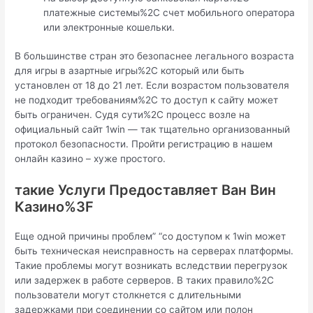
платежные системы%2C счет мобильного оператора
или электронные кошельки.
В большинстве стран это безопаснее легального возраста
для игры в азартные игры%2C который или быть
установлен от 18 до 21 лет. Если возрастом пользователя
не подходит требованиям%2C то доступ к сайту может
быть ограничен. Судя сути%2C процесс возле на
официальный сайт 1win — так тщательно организованный
протокол безопасности. Пройти регистрацию в нашем
онлайн казино – хуже простого.
такие Услуги Предоставляет Ван Вин
Казино%3F
Еще одной причины проблем” “со доступом к 1win может
быть техническая неисправность на серверах платформы.
Такие проблемы могут возникать вследствии перегрузок
или задержек в работе серверов. В таких правило%2C
пользователи могут столкнется с длительными
задержками при соединении со сайтом или полон