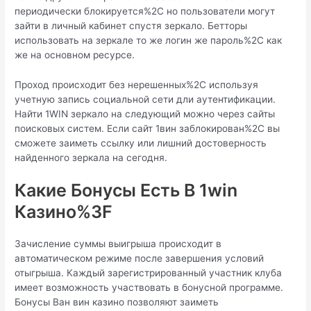
периодически блокируется%2C но пользователи могут
зайти в личный кабинет спустя зеркало. Бетторы
использовать на зеркале то же логин же пароль%2C как
же на основном ресурсе.
Проход происходит без нерешенных%2C используя
учетную запись социальной сети дли аутентификации.
Найти 1WIN зеркало на следующий можно через сайты
поисковых систем. Если сайт 1вин заблокирован%2C вы
сможете заиметь ссылку или лишний достоверность
найденного зеркала на сегодня.
Какие Бонусы Есть В 1win
Казино%3F
Зачисление суммы выигрыша происходит в
автоматическом режиме после завершения условий
отыгрыша. Каждый зарегистрированный участник клуба
имеет возможность участвовать в бонусной программе.
Бонусы Ван вин казино позволяют заиметь