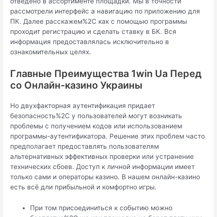
отведено в ассортименте площадки. Мы в точности
рассмотрели интерфейс а навигацию по приложению для
ПК. Далее расскажем%2C как с помощью программы
проходит регистрацию и сделать ставку в БК. Вся
информация предоставлялась исключительно в
ознакомительных целях.
Главные Преимущества 1win Ua Перед
со Онлайн-казино Украины
Но двухфакторная аутентификация придает
безопасность%2C у пользователей могут возникать
проблемы с получением кодов или использованием
программы-аутентификатора. Решение этих проблем часто
предполагает предоставлять пользователям
альтернативных эффективных проверки или устранение
технических сбоев. Доступ к личной информации имеет
только сами и операторы казино. В нашем онлайн-казино
есть всё дли прибыльной и комфортно игры.
При том присоединиться к событию можно