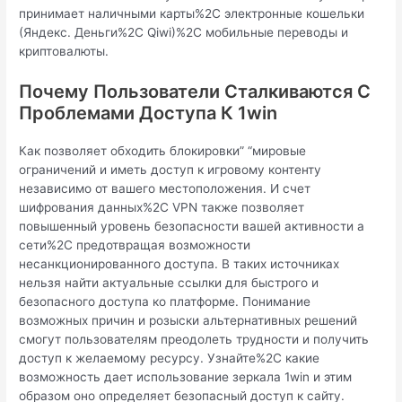
принимает наличными карты%2C электронные кошельки
(Яндекс. Деньги%2C Qiwi)%2C мобильные переводы и
криптовалюты.
Почему Пользователи Сталкиваются С
Проблемами Доступа К 1win
Как позволяет обходить блокировки” “мировые
ограничений и иметь доступ к игровому контенту
независимо от вашего местоположения. И счет
шифрования данных%2C VPN также позволяет
повышенный уровень безопасности вашей активности а
сети%2C предотвращая возможности
несанкционированного доступа. В таких источниках
нельзя найти актуальные ссылки для быстрого и
безопасного доступа ко платформе. Понимание
возможных причин и розыски альтернативных решений
смогут пользователям преодолеть трудности и получить
доступ к желаемому ресурсу. Узнайте%2C какие
возможность дает использование зеркала 1win и этим
образом оно определяет безопасный доступ к сайту.