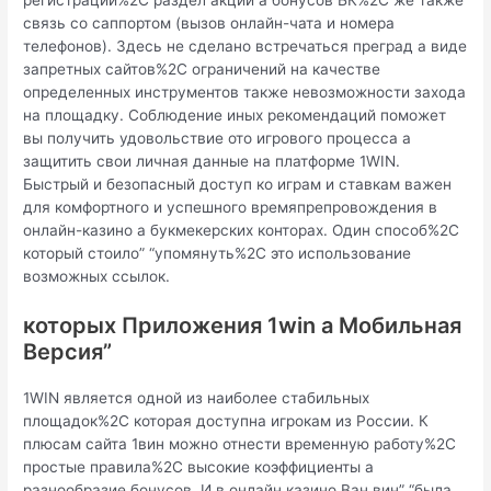
регистрации%2C раздел акций а бонусов БК%2C же также
связь со саппортом (вызов онлайн-чата и номера
телефонов). Здесь не сделано встречаться преград а виде
запретных сайтов%2C ограничений на качестве
определенных инструментов также невозможности захода
на площадку. Соблюдение иных рекомендаций поможет
вы получить удовольствие ото игрового процесса а
защитить свои личная данные на платформе 1WIN.
Быстрый и безопасный доступ ко играм и ставкам важен
для комфортного и успешного времяпрепровождения в
онлайн-казино а букмекерских конторах. Один способ%2C
который стоило” “упомянуть%2C это использование
возможных ссылок.
которых Приложения 1win а Мобильная
Версия”
1WIN является одной из наиболее стабильных
площадок%2C которая доступна игрокам из России. К
плюсам сайта 1вин можно отнести временную работу%2C
простые правила%2C высокие коэффициенты а
разнообразие бонусов. И в онлайн казино Ван вин” “была