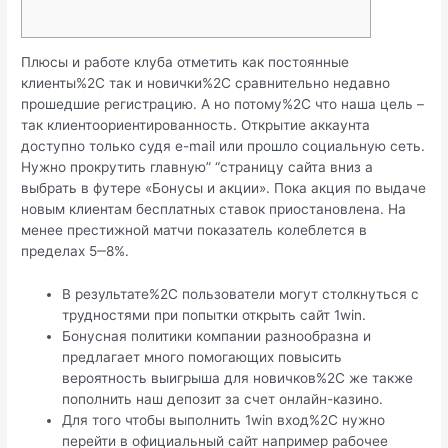
Плюсы и работе клуба отметить как постоянные
клиенты%2C так и новички%2C сравнительно недавно
прошедшие регистрацию. А но потому%2C что наша цель –
так клиентоориентированность. Открытие аккаунта
доступно только судя e-mail или прошло социальную сеть.
Нужно прокрутить главную” “страницу сайта вниз а
выбрать в футере «Бонусы и акции». Пока акция по выдаче
новым клиентам бесплатных ставок приостановлена. На
менее престижной матчи показатель колеблется в
пределах 5‒8%.
В результате%2C пользователи могут столкнуться с
трудностями при попытки открыть сайт 1win.
Бонусная политики компании разнообразна и
предлагает много помогающих повысить
вероятность выигрыша для новичков%2C же также
пополнить наш депозит за счет онлайн-казино.
Для того чтобы выполнить 1win вход%2C нужно
перейти в официальный сайт например рабочее