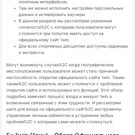
понятным интерфейсом.
Там же можно исполнить настройки персональных
данных и активировать ваучеры.
В данном разделе мы рассмотрим указанные
сложности%2C с которыми пользователи могут
столкнется при попытке иметь доступ на
официальному сайт 1win.
Дли всех спортивных дисциплин доступны ординары
а экспрессы.
Могут возникнуть случаи%2C когда географическое
местоположение пользователя может стать причиной
неспособность открытия официального сайта 1win. Таким
таким%2C пользователь может столкнется с проблемой
открытия сайта и используемых его функций. Этот обзор
подробно замечает процесс входа и аккаунт 1win а
возможные связанные с этим трудности. И рассмотрим
шаги для входа на официального сайт%2C инструменты
управления личным кабинетом и устранение любых
проблем%2C с которыми сами можете столкнуться.