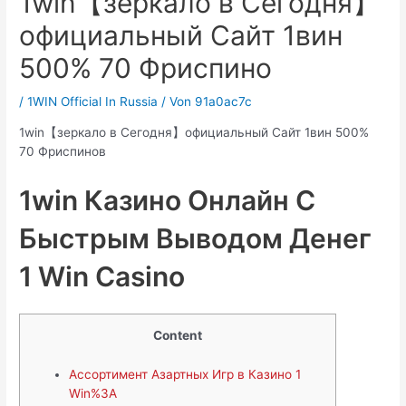
1win【зеркало в Сегодня】
официальный Сайт 1вин
️500% 70 Фриспино
/
1WIN Official In Russia
/ Von
91a0ac7c
1win【зеркало в Сегодня】официальный Сайт 1вин ️500%
70 Фриспинов
1win Казино Онлайн С
Быстрым Выводом Денег
1 Win Casino
Content
Ассортимент Азартных Игр в Казино 1
Win%3A