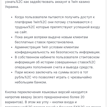
узнать%2C как задействовать аккаунт в 1win казино
Украина.
Когда пользователи пытаются получить доступ к
платформе 1win%2C они потому сталкиваются с
трудных%2C которые препятствуют успешной входу
на сайт.
Пока акция вопреки выдаче новым клиентам
бесплатных ставок приостановлена.
Администрация 1win условии клиентам
конфиденциальность же безопасность информации.
В собственном кабинете пользователя стэнтовском
информация об истории совершенных ставок%2C
операциях пополнения счета и вывода средств.
Пари можно заключать на суммы всего в тот
рубль%2C что позволяет играть с чрезвычайно
небольшим банком.
Кнопка переключения языковых версий находится
напротив вверху (всего предназначено более 20
вариантов). В этом же углу – кнопки входа и