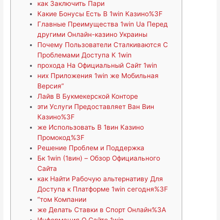
как Заключить Пари
Какие Бонусы Есть В 1win Казино%3F
Главные Преимущества 1win Ua Перед
другими Онлайн-казино Украины
Почему Пользователи Сталкиваются С
Проблемами Доступа К 1win
прохода На Официальный Сайт 1win
них Приложения 1win же Мобильная
Версия”
Лайв В Букмекерской Конторе
эти Услуги Предоставляет Ван Вин
Казино%3F
же Использовать В 1вин Казино
Промокод%3F
Решение Проблем и Поддержка
Бк 1win (1вин) – Обзор Официального
Сайта
как Найти Рабочую альтернативу Для
Доступа к Платформе 1win сегодня%3F
“том Компании
же Делать Ставки в Спорт Онлайн%3A
Информация О Сайте 1win