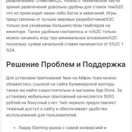
развлечениях. Отметим%2C только с технической части
зрения развлечения довольно удобны для ставок тем%2C
что но происходит каких-либо багов и зависаний. Игры
представлены от лучших мировых разработчиков%2C
только они узнаваемы большинством гемблеров на
иженторе. Также удобным смотрелось и то%2C только
можно начинать игру при минимальных вложениях%2C
поскольку сумма начальной ставки начинается от 0%2C 1
%24.
Решение Проблем и Поддержка
Для установки приложения 1вин на Айфон тоже можно
обзавестись ссылкой на сайте букмекерской конторы
также же найти самостоятельно в магазине App Store. За
установку мобильных приложений начисляется 5000
рублей на бонусный счет. 1win зеркало предоставляет
тяжелый доступ к сайту и обеспечивает удобство
использования для пользователей.
Лидер iGaming-рынка с самой конверсией и