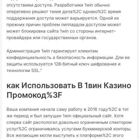
отсутствием доступа. Разработчики 1win обычно
оперативно решают такие дела%2C однако%2C время
поддержания доступа может варьируется. Одной из
прежних причин проблем пиппардом доступом может
может блокировка сайта 1win со стороны интернет-
провайдера или государственных органов.
Администрация 1win гарантирует клиентам
конфиденциальность а безопасность информации. Дли ее
защиты используется 128-битный ключ шифрования и
технологии SSL.”
как Использовать В 1вин Казино
Промокод%3F
Ваша компания начала саму работу в 2016 году%2C в тот
же период и был запущен 1win официальный сайт. Хотя
сперва сайт распологал довольно ограниченым спектором
услуг%2C ограничиваясь услугами букмекерской конторы.
Все желающие могли выступить к платформе%2C этого