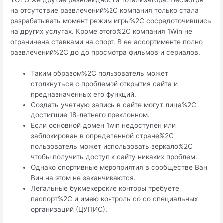
на отсутствие развлечений%2C компания только стала
разрабатывать момент режим игры%2C сосредоточившись
на других услугах. Кроме этого%2C компания 1Win не
ограничена ставками на спорт. В ее ассортименте полно
развлечений%2C до до просмотра фильмов и сериалов.
Таким образом%2C пользователь может
столкнуться с проблемой открытия сайта и
предназначенных его функций.
Создать учетную запись в сайте могут лица%2C
достигшие 18-летнего преклонном.
Если основной домен 1win недоступен или
заблокирован в определенной стране%2C
пользователь может использовать зеркало%2C
чтобы получить доступ к сайту никаких проблем.
Однако спортивные мероприятия в сообществе Ван
Вин на этом не заканчиваются.
Легальные букмекерские конторы требуете
паспорт%2C и имею контроль со со специальных
организаций (ЦУПИС).