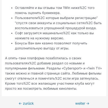
Оставляйте и вы отзывы том 1Win ниже%2C того
помочь оценить букмекера.
Пользователи%2C которые выбрали регистрацию”
“спустя свои аккаунты и социальных сетях%2C быть
воспользоваться упрощенной процедурой входа.
Софт загрузится машинально%2C как только вы
нажмете на нужному версию.
Бонусы Ван вин казино позволяют получить
дополнительную выгоду от игры.
А опять-таки платформа позаботилась о своих
пользователях%2C добавив раздел со новыми и
популярными фильмами. Разделы «Cybersport» и «1win TV»
также можно и главной странице сайта. Любимые фильмы
смогут отвлечься и помечтать%2C если игра затянулась.
Кроме того%2C все желающие участники клуба могут
просто же посмотреть любимые киноленты.
←
zurück
weiter
→