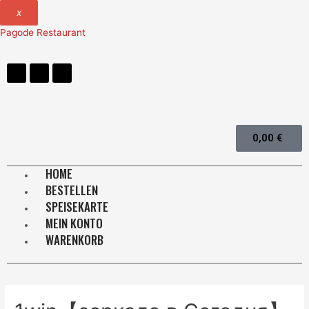
x
Pagode Restaurant
0,00
€
HOME
BESTELLEN
SPEISEKARTE
MEIN KONTO
WARENKORB