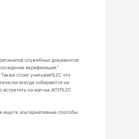
 оригиналов служебных документов
рохождение верификации.”
. Также стоит учитывая%2C что
тически всегда собираются на
о встретить на матчах АПЛ%2C
ся ищете альтернативные способы