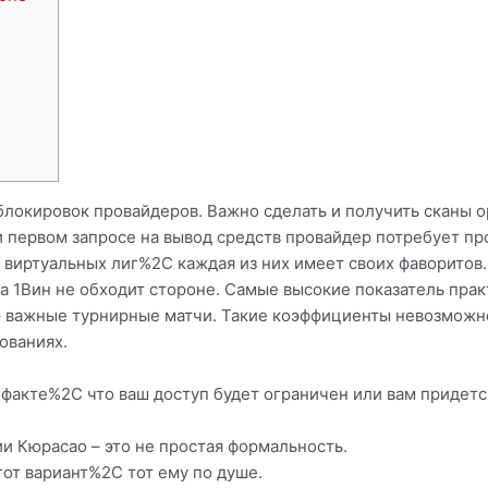
 блокировок провайдеров. Важно сделать и получить сканы
и первом запросе на вывод средств провайдер потребует п
0 виртуальных лиг%2C каждая из них имеет своих фаворитов
1Вин не обходит стороне. Самые высокие показатель прак
 важные турнирные матчи. Такие коэффициенты невозможн
ованиях.
 факте%2C что ваш доступ будет ограничен или вам придет
и Кюрасао – это не простая формальность.
от вариант%2C тот ему по душе.