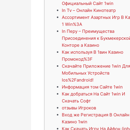
Официальный Сайт 1win
In Tv – Онлайн Кинотеатр
Ассортимент Азартных Игр В К
1 Win%3A
In Перу – Преимущества
Присоединения к Букмекерско
Конторе а Казино
Как используя В 1вин Казино
Промокод%3F
Скачайте Приложение 1win Дл
Мобильных Устройств
Ios%2Fandroid!
Информация том Сайте 1win
Как добраться На Сайт 1win И
Скачать Софт
отзывы Игроков
Вход же Регистрация В Онлайн
Казино 1win
Как Скачать Игру На Айфон (ip