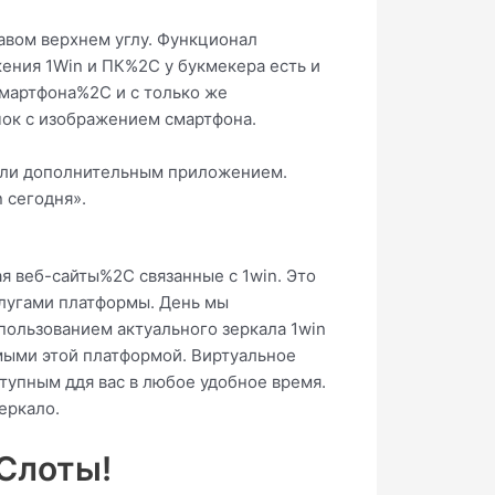
авом верхнем углу. Функционал
ения 1Win и ПК%2C у букмекера есть и
смартфона%2C и с только же
чок с изображением смартфона.
 или дополнительным приложением.
 сегодня».
 веб-сайты%2C связанные с 1win. Это
слугами платформы. День мы
пользованием актуального зеркала 1win
мыми этой платформой. Виртуальное
тупным ддя вас в любое удобное время.
еркало.
Слоты!