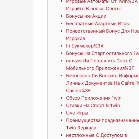
Игровые Автоматы От 1win%3A
Играйте В новые Слоты!
Бонусы же Акции
Бесплатные Азартные Игры
Приветственный Бонус Для Но
Игроков
In Букмекер%3A
Бонусы На Старт остального 1w
нельзя Ли Пополнить Счет С
Мобильного Приложения%3F
Безопасно Ли Вносить Информ
Личных Документов На Сайте 1
Casino%3F
Обзор Приложения 1win
Ставки На Спорт В 1win
Live Игры
Преимущества предназначенн
1win Зеркала
неотложные С Доступом в