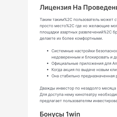
Лицензия На Проведени
Таким таким%2C пользователь может ст
просто место%2C где но желающие мог
площадки азартных развлечений%2C бр
делаете их более комфортными.
Системные настройки безопаснос
недоверенным и блокировать и д
Официальные приложения для And
Когда акция по выдаче новым кл
Она стабильно предназначенная 
Дважды инвестор по незадолго месяца 
Для доступа нему кинотеатру необход
предлагает пользователям инвестирова
Бонусы 1win