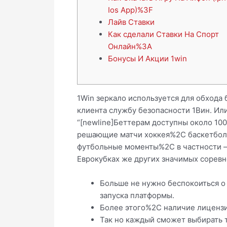
Ios App)%3F
Лайв Ставки
Как сделали Ставки На Спорт
Онлайн%3A
Бонусы И Акции 1win
1Win зеркало используется для обхода
клиента службу безопасности 1Вин. Ил
“[newline]Беттерам доступны около 10
решающие матчи хоккея%2C баскетбола 
футбольные моменты%2C в частности –
Еврокубках же других значимых соревн
Больше не нужно беспокоиться о
запуска платформы.
Более этого%2C наличие лицензи
Так но каждый сможет выбирать т