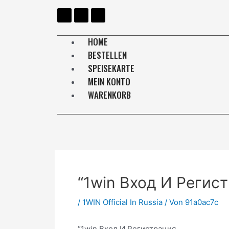
HOME
BESTELLEN
SPEISEKARTE
MEIN KONTO
WARENKORB
“1win Вход И Регис
/
1WIN Official In Russia
/ Von
91a0ac7c
“1win Вход И Регистрация