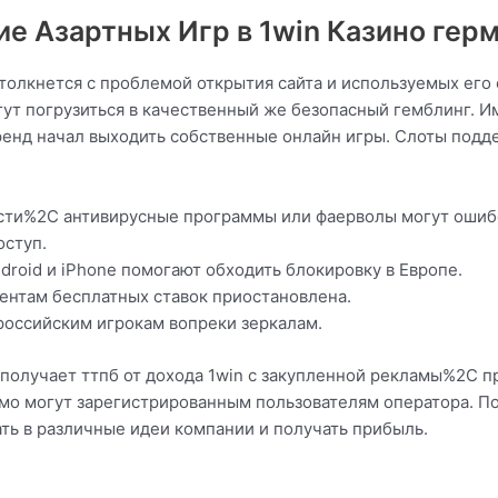
е Азартных Игр в 1win Казино гер
олкнется с проблемой открытия сайта и используемых его ф
ут погрузиться в качественный же безопасный гемблинг. 
енд начал выходить собственные онлайн игры. Слоты под
ти%2C антивирусные программы или фаерволы могут ошибо
оступ.
roid и iPhone помогают обходить блокировку в Европе.
иентам бесплатных ставок приостановлена.
российским игрокам вопреки зеркалам.
получает ттпб от дохода 1win с закупленной рекламы%2C 
имо могут зарегистрированным пользователям оператора. 
ть в различные идеи компании и получать прибыль.