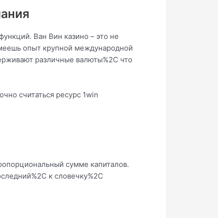
мания
ункций. Ван Вин казино – это не
Имеешь опыт крупной международной
держивают различные валюты%2C что
чно считаться ресурс 1win
пропорциональный сумме капиталов.
Последний%2C к словечку%2C