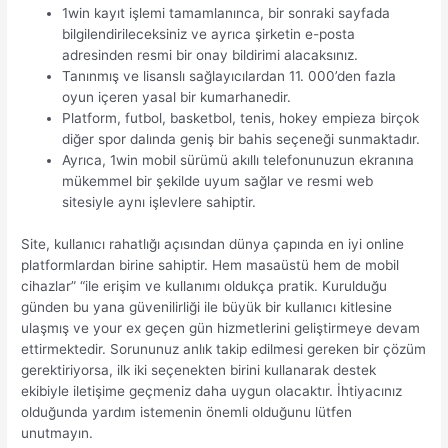
1win kayıt işlemi tamamlanınca, bir sonraki sayfada
bilgilendirileceksiniz ve ayrıca şirketin e-posta
adresinden resmi bir onay bildirimi alacaksınız.
Tanınmış ve lisanslı sağlayıcılardan 11. 000’den fazla
oyun içeren yasal bir kumarhanedir.
Platform, futbol, basketbol, tenis, hokey empieza birçok
diğer spor dalında geniş bir bahis seçeneği sunmaktadır.
Ayrıca, 1win mobil sürümü akıllı telefonunuzun ekranına
mükemmel bir şekilde uyum sağlar ve resmi web
sitesiyle aynı işlevlere sahiptir.
Site, kullanıcı rahatlığı açısından dünya çapında en iyi online
platformlardan birine sahiptir. Hem masaüstü hem de mobil
cihazlar” “ile erişim ve kullanımı oldukça pratik. Kurulduğu
günden bu yana güvenilirliği ile büyük bir kullanıcı kitlesine
ulaşmış ve your ex geçen gün hizmetlerini geliştirmeye devam
ettirmektedir. Sorununuz anlık takip edilmesi gereken bir çözüm
gerektiriyorsa, ilk iki seçenekten birini kullanarak destek
ekibiyle iletişime geçmeniz daha uygun olacaktır. İhtiyacınız
olduğunda yardım istemenin önemli olduğunu lütfen
unutmayın.