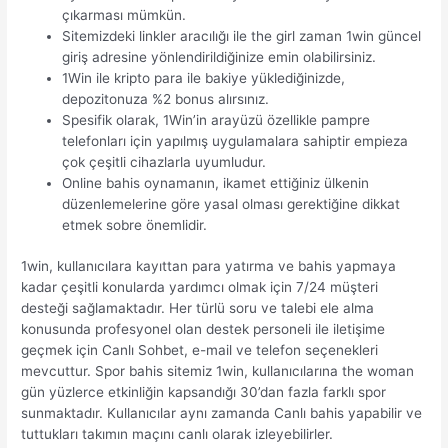
çıkarması mümkün.
Sitemizdeki linkler aracılığı ile the girl zaman 1win güncel
giriş adresine yönlendirildiğinize emin olabilirsiniz.
1Win ile kripto para ile bakiye yüklediğinizde,
depozitonuza %2 bonus alırsınız.
Spesifik olarak, 1Win’in arayüzü özellikle pampre
telefonları için yapılmış uygulamalara sahiptir empieza
çok çeşitli cihazlarla uyumludur.
Online bahis oynamanın, ikamet ettiğiniz ülkenin
düzenlemelerine göre yasal olması gerektiğine dikkat
etmek sobre önemlidir.
1win, kullanıcılara kayıttan para yatırma ve bahis yapmaya
kadar çeşitli konularda yardımcı olmak için 7/24 müşteri
desteği sağlamaktadır. Her türlü soru ve talebi ele alma
konusunda profesyonel olan destek personeli ile iletişime
geçmek için Canlı Sohbet, e-mail ve telefon seçenekleri
mevcuttur. Spor bahis sitemiz 1win, kullanıcılarına the woman
gün yüzlerce etkinliğin kapsandığı 30’dan fazla farklı spor
sunmaktadır. Kullanıcılar aynı zamanda Canlı bahis yapabilir ve
tuttukları takımın maçını canlı olarak izleyebilirler.