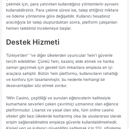
çekmek için, para yatırırken kullandığınız yöntemlerin aynısını
kullanabilirsiniz. Para çekme süresi ise, talep ettiğiniz miktara
ve ödeme yöntemine göre değişebilir. Kullanıcı hesabınız
aracılığıyla bir talep oluşturduktan sonra, platform çalışanları
hemen talebinizi incelemeye başlar.
Destek Hizmeti
Türkiye’den” “ve diğer ülkelerden oyuncular 1win’i güvenle
tercih edebilirler. Çünkü 1win, kazanç elde etmek ve harika
zaman geçirmek için gerekli tüm imkanlara empieza en iyi
araçlara sahiptir. Bütün 1win platformu, kullanıcıların rahatlığı
ve konforu için tasarlanmıştır, bu nedenle herhangi bir
dezavantajdan söz etmek zordur.
1Win Casino, çeşitliliği ve sunulan eğlencelerin kalitesiyle
kumarhane severleri çeken çevrimiçi uzmanınız olan eğlence
platformudur. Lisanslı ve yasal olan site, tüm online casino
siteleri gibi bazı ülkelerde kısıtlanmış olsa da uluslararası olarak
erişim sağlanabilmekte empieza güvenle kullanılabilmektedir.
Kişisel veri ve kullanıcı güvenliğini sağlamak için SSL şifreleme