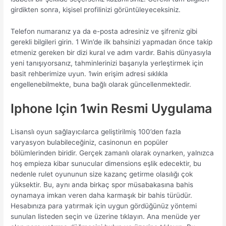
girdikten sonra, kişisel profilinizi görüntüleyeceksiniz.
Telefon numaranız ya da e-posta adresiniz ve şifreniz gibi
gerekli bilgileri girin. 1 Win’de ilk bahsinizi yapmadan önce takip
etmeniz gereken bir dizi kural ve adım vardır. Bahis dünyasıyla
yeni tanışıyorsanız, tahminlerinizi başarıyla yerleştirmek için
basit rehberimize uyun. 1win erişim adresi sıklıkla
engellenebilmekte, buna bağlı olarak güncellenmektedir.
Iphone Için 1win Resmi Uygulama
Lisanslı oyun sağlayıcılarca geliştirilmiş 100’den fazla
varyasyon bulabileceğiniz, casinonun en popüler
bölümlerinden biridir. Gerçek zamanlı olarak oynarken, yalnızca
hoş empieza kibar sunucular dimensions eşlik edecektir, bu
nedenle rulet oyununun size kazanç getirme olasılığı çok
yüksektir. Bu, aynı anda birkaç spor müsabakasına bahis
oynamaya imkan veren daha karmaşık bir bahis türüdür.
Hesabınıza para yatırmak için uygun gördüğünüz yöntemi
sunulan listeden seçin ve üzerine tıklayın. Ana menüde yer