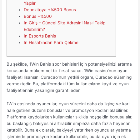
Yapılır
Depozitoya +%500 Bonus
Bonus +%500
In Giriş – Güncel Site Adresini Nasıl Takip
Edebilirim?
In Esports Bahis
In Hesabından Para Çekme
Bu şekilde, 1Win Bahis spor bahisleri için potansiyelinizi artırma
konusunda mükemmel bir fırsat sunar. 1Win casino’nun oyun
faaliyeti lisansını Curacao’nun yetkili organı, Curacao eGaming
vermektedir. Bu, platformdaki tüm kullanıcıların kayıt ve oyun
faaliyetlerinin yasallığını garanti eder.
1Win casinoda oyuncular, oyun sürecini daha da ilginç ve karlı
hale getiren düzenli bonuslar ve promosyon kodları alabilirler.
Platforma kaydolurken kullanıcılar sıklıkla hoşgeldin bonusu alır,
bu başlangıç bakiyesini artırabilir empieza daha fazla heyecan
katabilir. Buna ek olarak, bakiyeyi yatırırken oyuncular yatırma
işleminde promosyon kodunu kullanabilir, bu da oyun için ek