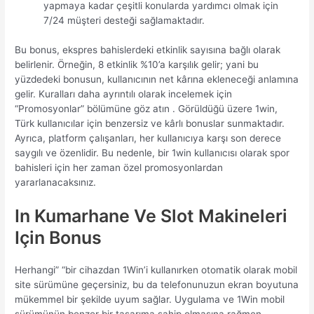
yapmaya kadar çeşitli konularda yardımcı olmak için
7/24 müşteri desteği sağlamaktadır.
Bu bonus, ekspres bahislerdeki etkinlik sayısına bağlı olarak
belirlenir. Örneğin, 8 etkinlik %10’a karşılık gelir; yani bu
yüzdedeki bonusun, kullanıcının net kârına ekleneceği anlamına
gelir. Kuralları daha ayrıntılı olarak incelemek için
“Promosyonlar” bölümüne göz atın . Görüldüğü üzere 1win,
Türk kullanıcılar için benzersiz ve kârlı bonuslar sunmaktadır.
Ayrıca, platform çalışanları, her kullanıcıya karşı son derece
saygılı ve özenlidir. Bu nedenle, bir 1win kullanıcısı olarak spor
bahisleri için her zaman özel promosyonlardan
yararlanacaksınız.
In Kumarhane Ve Slot Makineleri
Için Bonus
Herhangi” “bir cihazdan 1Win’i kullanırken otomatik olarak mobil
site sürümüne geçersiniz, bu da telefonunuzun ekran boyutuna
mükemmel bir şekilde uyum sağlar. Uygulama ve 1Win mobil
sürümünün benzer bir tasarıma sahip olmasına rağmen