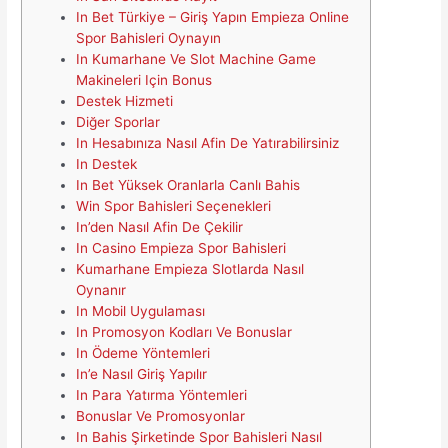
In Bet Türkiye – Giriş Yapın Empieza Online
Spor Bahisleri Oynayın
In Kumarhane Ve Slot Machine Game
Makineleri Için Bonus
Destek Hizmeti
Diğer Sporlar
In Hesabınıza Nasıl Afin De Yatırabilirsiniz
In Destek
In Bet Yüksek Oranlarla Canlı Bahis
Win Spor Bahisleri Seçenekleri
In’den Nasıl Afin De Çekilir
In Casino Empieza Spor Bahisleri
Kumarhane Empieza Slotlarda Nasıl
Oynanır
In Mobil Uygulaması
In Promosyon Kodları Ve Bonuslar
In Ödeme Yöntemleri
In’e Nasıl Giriş Yapılır
In Para Yatırma Yöntemleri
Bonuslar Ve Promosyonlar
In Bahis Şirketinde Spor Bahisleri Nasıl