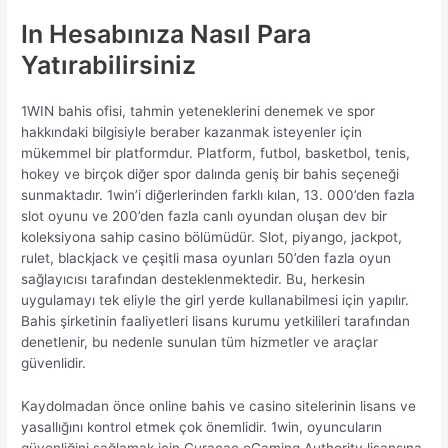
In Hesabınıza Nasıl Para
Yatırabilirsiniz
1WIN bahis ofisi, tahmin yeteneklerini denemek ve spor
hakkındaki bilgisiyle beraber kazanmak isteyenler için
mükemmel bir platformdur. Platform, futbol, basketbol, tenis,
hokey ve birçok diğer spor dalında geniş bir bahis seçeneği
sunmaktadır. 1win’i diğerlerinden farklı kılan, 13. 000’den fazla
slot oyunu ve 200’den fazla canlı oyundan oluşan dev bir
koleksiyona sahip casino bölümüdür. Slot, piyango, jackpot,
rulet, blackjack ve çeşitli masa oyunları 50’den fazla oyun
sağlayıcısı tarafından desteklenmektedir. Bu, herkesin
uygulamayı tek eliyle the girl yerde kullanabilmesi için yapılır.
Bahis şirketinin faaliyetleri lisans kurumu yetkilileri tarafından
denetlenir, bu nedenle sunulan tüm hizmetler ve araçlar
güvenlidir.
Kaydolmadan önce online bahis ve casino sitelerinin lisans ve
yasallığını kontrol etmek çok önemlidir. 1win, oyuncuların