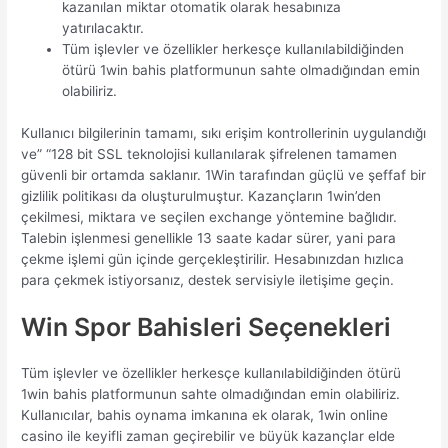
kazanılan miktar otomatik olarak hesabınıza
yatırılacaktır.
Tüm işlevler ve özellikler herkesçe kullanılabildiğinden
ötürü 1win bahis platformunun sahte olmadığından emin
olabiliriz.
Kullanıcı bilgilerinin tamamı, sıkı erişim kontrollerinin uygulandığı
ve” “128 bit SSL teknolojisi kullanılarak şifrelenen tamamen
güvenli bir ortamda saklanır. 1Win tarafından güçlü ve şeffaf bir
gizlilik politikası da oluşturulmuştur. Kazançların 1win’den
çekilmesi, miktara ve seçilen exchange yöntemine bağlıdır.
Talebin işlenmesi genellikle 13 saate kadar sürer, yani para
çekme işlemi gün içinde gerçekleştirilir. Hesabınızdan hızlıca
para çekmek istiyorsanız, destek servisiyle iletişime geçin.
Win Spor Bahisleri Seçenekleri
Tüm işlevler ve özellikler herkesçe kullanılabildiğinden ötürü
1win bahis platformunun sahte olmadığından emin olabiliriz.
Kullanıcılar, bahis oynama imkanına ek olarak, 1win online
casino ile keyifli zaman geçirebilir ve büyük kazançlar elde