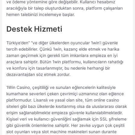
ve ödeme yöntemine göre değişebilir. Kullanıcı hesabınız
aracılığıyla bir talep oluşturduktan sonra, platform çalışanları
hemen talebinizi incelemeye başlar.
Destek Hizmeti
Türkiye’den” “ve diğer ülkelerden oyuncular 1win’i güvenle
tercih edebilirler. Çünkü 1win, kazanç elde etmek ve harika
zaman geçirmek için gerekli tüm imkanlara empieza en iyi
araçlara sahiptir. Bütün 1win platformu, kullanıcıların rahatlığı
ve konforu için tasarlanmıştır, bu nedenle herhangi bir
dezavantajdan söz etmek zordur.
1Win Casino, çeşitliliği ve sunulan eğlencelerin kalitesiyle
kumarhane severleri çeken çevrimiçi uzmanınız olan eğlence
platformudur. Lisanslı ve yasal olan site, tüm online casino
siteleri gibi bazı ülkelerde kısıtlanmış olsa da uluslararası olarak
erişim sağlanabilmekte empieza güvenle kullanılabilmektedir.
Kişisel veri ve kullanıcı güvenliğini sağlamak için SSL şifreleme
gibi güvenlik önlemlerine sahiptir. Her zevke uygun çok çeşitli
slot oyunları veya slot machine makineleri sunan durante