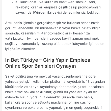
Kullanıcı dostu ve kullanımı basit web sitesi düzeni,
rekabetçi oranları empieza çeşitli cazip promosyonları
sayesinde 1Win’den ilgi çekici deneyimler sizi bekliyor.
Artık bahis işleminiz gerçekleşmiştir ve kullanıcı hesabınızda
görüntülenecektir. Bir müsabakanın veya başka bir etkinliğin
sonunda, kazanılan miktar otomatik olarak hesabınıza
yatırılacaktır. 1win bahisleri, sadece keyifli zaman geçirmek
değil aynı zamanda iyi kazanç elde etmek isteyenler için de en
iyi çözüm olacaktır.
In Bet Türkiye – Giriş Yapın Empieza
Online Spor Bahisleri Oynayın
Şirket politikasına ve mevcut yasal düzenlemelerine göre,
yalnızca yetişkin kullanıcılar platforma kaydolabilir. 18 yaşından
küçükseniz ve siteye kaydolmayı denerseniz, şirket, hesabınızı
bloke etme hakkını saklı tutar; çünkü bu yasalara aykırı bir
eylemde bulunuyorsunuz demektir. Şu anda 1win bahis,
kullanıcılara spor ve eSports maçlarına, on line casino
oyunlarına ve pokere bahis yapmak için en geniş seçenekleri