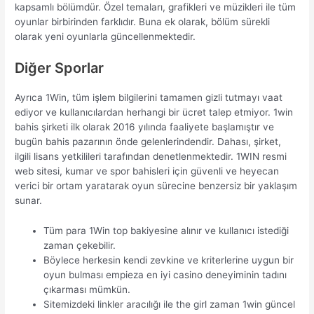
kapsamlı bölümdür. Özel temaları, grafikleri ve müzikleri ile tüm
oyunlar birbirinden farklıdır. Buna ek olarak, bölüm sürekli
olarak yeni oyunlarla güncellenmektedir.
Diğer Sporlar
Ayrıca 1Win, tüm işlem bilgilerini tamamen gizli tutmayı vaat
ediyor ve kullanıcılardan herhangi bir ücret talep etmiyor. 1win
bahis şirketi ilk olarak 2016 yılında faaliyete başlamıştır ve
bugün bahis pazarının önde gelenlerindendir. Dahası, şirket,
ilgili lisans yetkilileri tarafından denetlenmektedir. 1WIN resmi
web sitesi, kumar ve spor bahisleri için güvenli ve heyecan
verici bir ortam yaratarak oyun sürecine benzersiz bir yaklaşım
sunar.
Tüm para 1Win top bakiyesine alınır ve kullanıcı istediği
zaman çekebilir.
Böylece herkesin kendi zevkine ve kriterlerine uygun bir
oyun bulması empieza en iyi casino deneyiminin tadını
çıkarması mümkün.
Sitemizdeki linkler aracılığı ile the girl zaman 1win güncel