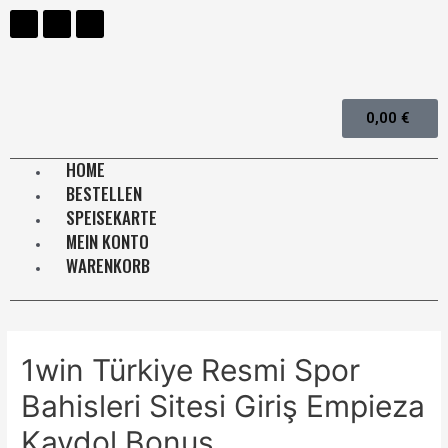
0,00
€
HOME
BESTELLEN
SPEISEKARTE
MEIN KONTO
WARENKORB
1win Türkiye Resmi Spor
Bahisleri Sitesi Giriş Empieza
Kaydol Bonus