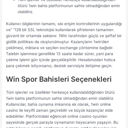
ötürü 1win bahis platformunun sahte olmadığından emin
olabiliriz.
Kullanıcı bilgilerinin tamamı, sıkı erişim kontrollerinin uygulandığı
ve” “128 bit SSL teknolojisi kullanılarak şifrelenen tamamen
güvenli bir ortamda saklanır. 1Win tarafından güçlü ve şeffaf bir
gizlilik politikası da oluşturulmuştur. Kazançların 1win’den
çekilmesi, miktara ve seçilen exchange yöntemine bağlıdır.
Talebin işlenmesi genellikle 13 saate kadar sürer, yani para
çekme işlemi gün içinde gerçekleştirilir. Hesabınızdan hızlıca
para çekmek istiyorsanız, destek servisiyle iletişime geçin.
Win Spor Bahisleri Seçenekleri
Tüm işlevler ve özellikler herkesçe kullanılabildiğinden ötürü
1win bahis platformunun sahte olmadığından emin olabiliriz.
Kullanıcılar, bahis oynama imkanına ek olarak, 1win online
casino ile keyifli zaman geçirebilir ve büyük kazançlar elde
edebilirler. Platformdaki eğlenceli online casino oyunları
sayesinde gerçek parayla oynamanın heyecanını yaşayın. Bu