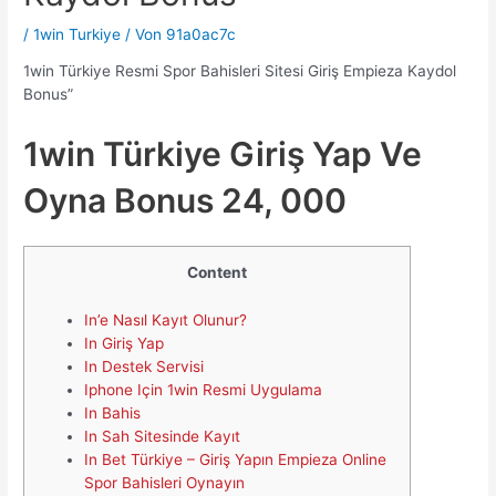
/
1win Turkiye
/ Von
91a0ac7c
1win Türkiye Resmi Spor Bahisleri Sitesi Giriş Empieza Kaydol
Bonus”
1win Türkiye Giriş Yap Ve
Oyna Bonus 24, 000
Content
In’e Nasıl Kayıt Olunur?
In Giriş Yap
In Destek Servisi
Iphone Için 1win Resmi Uygulama
In Bahis
In Sah Sitesinde Kayıt
In Bet Türkiye – Giriş Yapın Empieza Online
Spor Bahisleri Oynayın