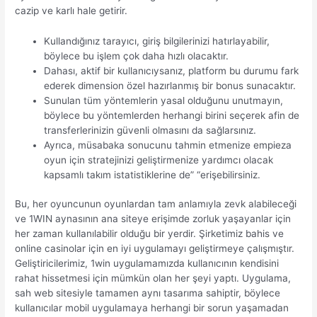
cazip ve karlı hale getirir.
Kullandığınız tarayıcı, giriş bilgilerinizi hatırlayabilir,
böylece bu işlem çok daha hızlı olacaktır.
Dahası, aktif bir kullanıcıysanız, platform bu durumu fark
ederek dimension özel hazırlanmış bir bonus sunacaktır.
Sunulan tüm yöntemlerin yasal olduğunu unutmayın,
böylece bu yöntemlerden herhangi birini seçerek afin de
transferlerinizin güvenli olmasını da sağlarsınız.
Ayrıca, müsabaka sonucunu tahmin etmenize empieza
oyun için stratejinizi geliştirmenize yardımcı olacak
kapsamlı takım istatistiklerine de” “erişebilirsiniz.
Bu, her oyuncunun oyunlardan tam anlamıyla zevk alabileceği
ve 1WIN aynasının ana siteye erişimde zorluk yaşayanlar için
her zaman kullanılabilir olduğu bir yerdir. Şirketimiz bahis ve
online casinolar için en iyi uygulamayı geliştirmeye çalışmıştır.
Geliştiricilerimiz, 1win uygulamamızda kullanıcının kendisini
rahat hissetmesi için mümkün olan her şeyi yaptı. Uygulama,
sah web sitesiyle tamamen aynı tasarıma sahiptir, böylece
kullanıcılar mobil uygulamaya herhangi bir sorun yaşamadan