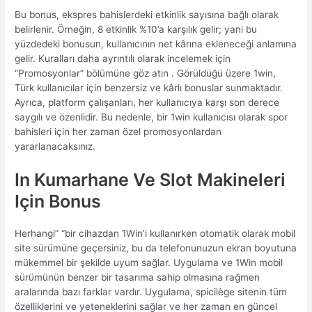
Bu bonus, ekspres bahislerdeki etkinlik sayısına bağlı olarak
belirlenir. Örneğin, 8 etkinlik %10’a karşılık gelir; yani bu
yüzdedeki bonusun, kullanıcının net kârına ekleneceği anlamına
gelir. Kuralları daha ayrıntılı olarak incelemek için
“Promosyonlar” bölümüne göz atın . Görüldüğü üzere 1win,
Türk kullanıcılar için benzersiz ve kârlı bonuslar sunmaktadır.
Ayrıca, platform çalışanları, her kullanıcıya karşı son derece
saygılı ve özenlidir. Bu nedenle, bir 1win kullanıcısı olarak spor
bahisleri için her zaman özel promosyonlardan
yararlanacaksınız.
In Kumarhane Ve Slot Makineleri
Için Bonus
Herhangi” “bir cihazdan 1Win’i kullanırken otomatik olarak mobil
site sürümüne geçersiniz, bu da telefonunuzun ekran boyutuna
mükemmel bir şekilde uyum sağlar. Uygulama ve 1Win mobil
sürümünün benzer bir tasarıma sahip olmasına rağmen
aralarında bazı farklar vardır. Uygulama, spicilège sitenin tüm
özelliklerini ve yeteneklerini sağlar ve her zaman en güncel