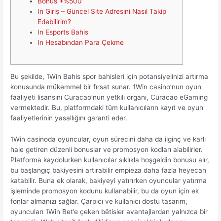
Bonus +%500
In Giriş – Güncel Site Adresini Nasıl Takip
Edebilirim?
In Esports Bahis
In Hesabından Para Çekme
Bu şekilde, 1Win Bahis spor bahisleri için potansiyelinizi artırma
konusunda mükemmel bir fırsat sunar. 1Win casino’nun oyun
faaliyeti lisansını Curacao’nun yetkili organı, Curacao eGaming
vermektedir. Bu, platformdaki tüm kullanıcıların kayıt ve oyun
faaliyetlerinin yasallığını garanti eder.
1Win casinoda oyuncular, oyun sürecini daha da ilginç ve karlı
hale getiren düzenli bonuslar ve promosyon kodları alabilirler.
Platforma kaydolurken kullanıcılar sıklıkla hoşgeldin bonusu alır,
bu başlangıç bakiyesini artırabilir empieza daha fazla heyecan
katabilir. Buna ek olarak, bakiyeyi yatırırken oyuncular yatırma
işleminde promosyon kodunu kullanabilir, bu da oyun için ek
fonlar almanızı sağlar. Çarpıcı ve kullanıcı dostu tasarım,
oyuncuları 1Win Bet’e çeken bêtisier avantajlardan yalnızca bir