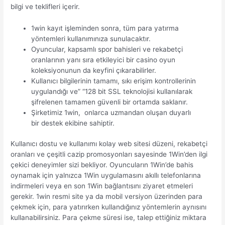
bilgi ve teklifleri içerir.
1win kayıt işleminden sonra, tüm para yatırma
yöntemleri kullanımınıza sunulacaktır.
Oyuncular, kapsamlı spor bahisleri ve rekabetçi
oranlarının yanı sıra etkileyici bir casino oyun
koleksiyonunun da keyfini çıkarabilirler.
Kullanıcı bilgilerinin tamamı, sıkı erişim kontrollerinin
uygulandığı ve” “128 bit SSL teknolojisi kullanılarak
şifrelenen tamamen güvenli bir ortamda saklanır.
Şirketimiz 1win, onlarca uzmandan oluşan duyarlı
bir destek ekibine sahiptir.
Kullanıcı dostu ve kullanımı kolay web sitesi düzeni, rekabetçi
oranları ve çeşitli cazip promosyonları sayesinde 1Win’den ilgi
çekici deneyimler sizi bekliyor. Oyuncuların 1Win’de bahis
oynamak için yalnızca 1Win uygulamasını akıllı telefonlarına
indirmeleri veya en son 1Win bağlantısını ziyaret etmeleri
gerekir. 1win resmi site ya da mobil versiyon üzerinden para
çekmek için, para yatırırken kullandığınız yöntemlerin aynısını
kullanabilirsiniz. Para çekme süresi ise, talep ettiğiniz miktara