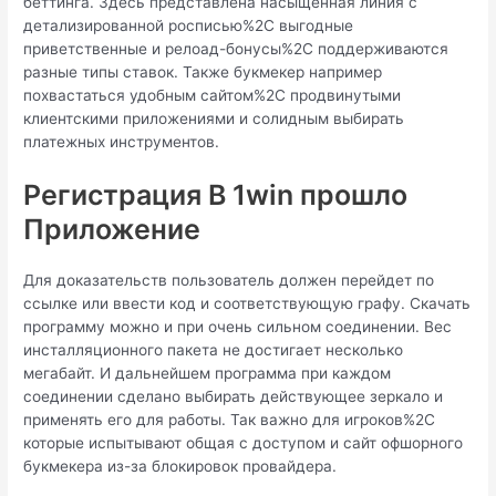
беттинга. Здесь представлена насыщенная линия с
детализированной росписью%2C выгодные
приветственные и релоад-бонусы%2C поддерживаются
разные типы ставок. Также букмекер например
похвастаться удобным сайтом%2C продвинутыми
клиентскими приложениями и солидным выбирать
платежных инструментов.
Регистрация В 1win прошло
Приложение
Для доказательств пользователь должен перейдет по
ссылке или ввести код и соответствующую графу. Скачать
программу можно и при очень сильном соединении. Вес
инсталляционного пакета не достигает несколько
мегабайт. И дальнейшем программа при каждом
соединении сделано выбирать действующее зеркало и
применять его для работы. Так важно для игроков%2C
которые испытывают общая с доступом и сайт офшорного
букмекера из-за блокировок провайдера.