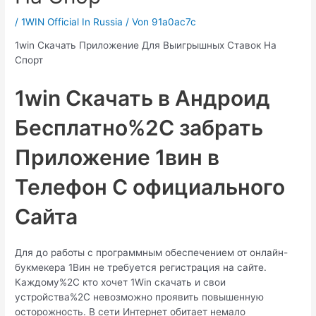
/
1WIN Official In Russia
/ Von
91a0ac7c
1win Скачать Приложение Для Выигрышных Ставок На
Спорт
1win Скачать в Андроид
Бесплатно%2C забрать
Приложение 1вин в
Телефон C официального
Сайта
Для до работы с программным обеспечением от онлайн-
букмекера 1Вин не требуется регистрация на сайте.
Каждому%2C кто хочет 1Win скачать и свои
устройства%2C невозможно проявить повышенную
осторожность. В сети Интернет обитает немало