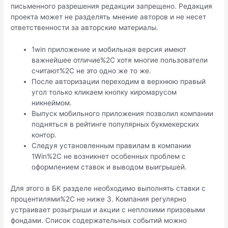
письменного разрешения редакции запрещено. Редакция
проекта может не разделять мнение авторов и не несет
ответственности за авторские материалы.
1win приложение и мобильная версия имеют
важнейшее отличие%2C хотя многие пользователи
считают%2C не это одно же то же.
После авторизации переходим в верхнюю правый
угол только кликаем кнопку киромарусом
никнеймом.
Выпуск мобильного приложения позволил компании
подняться в рейтинге популярных букмекерских
контор.
Следуя установленным правилам в компании
1Win%2C не возникнет особенных проблем с
оформлением ставок и выводом выигрышей.
Для этого в БК разделе необходимо выполнять ставки с
процентилями%2C не ниже 3. Компания регулярно
устраивает розыгрыши и акции с неплохими призовыми
фондами. Список содержательных событий можно