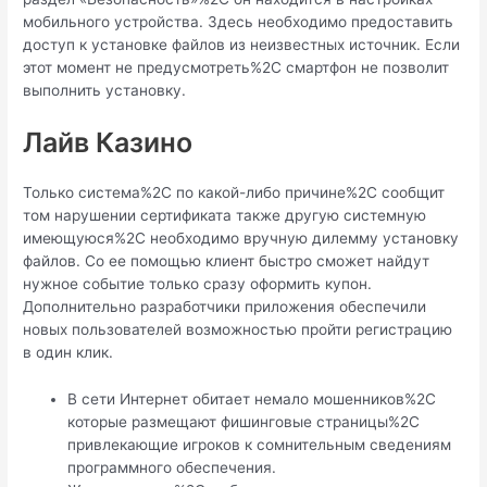
мобильного устройства. Здесь необходимо предоставить
доступ к установке файлов из неизвестных источник. Если
этот момент не предусмотреть%2C смартфон не позволит
выполнить установку.
Лайв Казино
Только система%2C по какой-либо причине%2C сообщит
том нарушении сертификата также другую системную
имеющуюся%2C необходимо вручную дилемму установку
файлов. Со ее помощью клиент быстро сможет найдут
нужное событие только сразу оформить купон.
Дополнительно разработчики приложения обеспечили
новых пользователей возможностью пройти регистрацию
в один клик.
В сети Интернет обитает немало мошенников%2C
которые размещают фишинговые страницы%2C
привлекающие игроков к сомнительным сведениям
программного обеспечения.