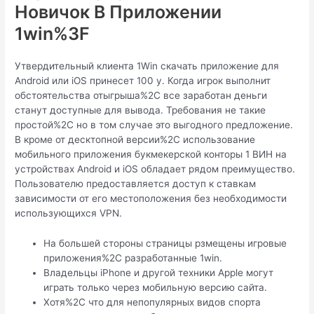
Новичок В Приложении
1win%3F
Утвердительный клиента 1Win скачать приложение для
Android или iOS принесет 100 у. Когда игрок выполнит
обстоятельства отыгрыша%2C все заработан деньги
станут доступные для вывода. Требования не такие
простой%2C но в том случае это выгодного предложение.
В кроме от десктопной версии%2C использование
мобильного приложения букмекерской конторы 1 ВИН на
устройствах Android и iOS обладает рядом преимущество.
Пользователю предоставляется доступ к ставкам
зависимости от его местоположения без необходимости
использующихся VPN.
На большей стороны страницы рзмещены игровые
приложения%2C разработанные 1win.
Владельцы iPhone и другой техники Apple могут
играть только через мобильную версию сайта.
Хотя%2C что для непопулярных видов спорта