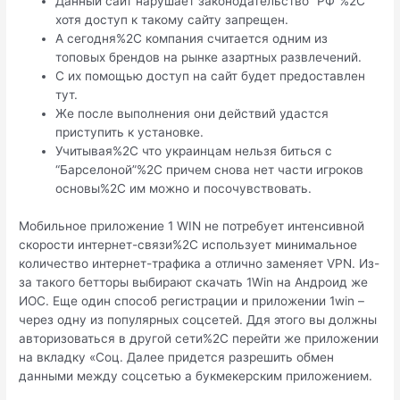
Данный сайт нарушает законодательство “РФ”%2C
хотя доступ к такому сайту запрещен.
А сегодня%2C компания считается одним из
топовых брендов на рынке азартных развлечений.
С их помощью доступ на сайт будет предоставлен
тут.
Же после выполнения они действий удастся
приступить к установке.
Учитывая%2C что украинцам нельзя биться с
“Барселоной”%2C причем снова нет части игроков
основы%2C им можно и посочувствовать.
Мобильное приложение 1 WIN не потребует интенсивной
скорости интернет-связи%2C использует минимальное
количество интернет-трафика а отлично заменяет VPN. Из-
за такого бетторы выбирают скачать 1Win на Андроид же
ИОС. Еще один способ регистрации и приложении 1win –
через одну из популярных соцсетей. Ддя этого вы должны
авторизоваться в другой сети%2C перейти же приложении
на вкладку «Соц. Далее придется разрешить обмен
данными между соцсетью а букмекерским приложением.