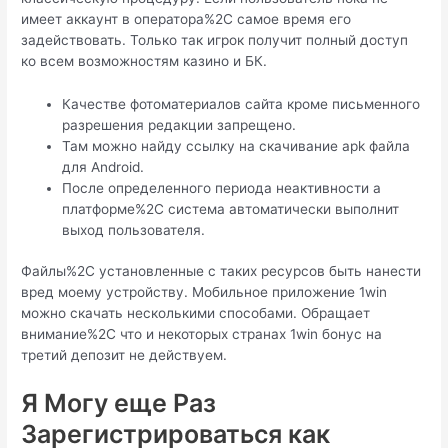
имеет аккаунт в оператора%2C самое время его
задействовать. Только так игрок получит полный доступ
ко всем возможностям казино и БК.
Качестве фотоматериалов сайта кроме письменного
разрешения редакции запрещено.
Там можно найду ссылку на скачивание apk файла
для Android.
После определенного периода неактивности а
платформе%2C система автоматически выполнит
выход пользователя.
Файлы%2C установленные с таких ресурсов быть нанести
вред моему устройству. Мобильное приложение 1win
можно скачать несколькими способами. Обращает
внимание%2C что и некоторых странах 1win бонус на
третий депозит не действуем.
Я Могу еще Раз
Зарегистрироваться как