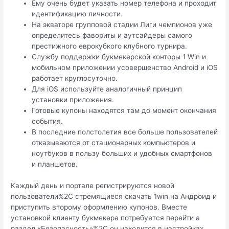
Ему очень будет указать номер телефона и проходит
идентификацию личности.
На экваторе групповой стадии Лиги чемпионов уже
определитесь фавориты и аутсайдеры самого
престижного еврокубкого клубного турнира.
Службу поддержки букмекерской конторы 1 Win и
мобильном приложении усовершенство Android и iOS
работает круглосуточно.
Для iOS используйте аналогичный принцип
установки приложения.
Готовые купоны находятся там до момент окончания
события.
В последние полстолетия все больше пользователей
отказываются от стационарных компьютеров и
ноутбуков в пользу больших и удобных смартфонов
и планшетов.
Каждый день и портале регистрируются новой
пользователи%2C стремящиеся скачать 1win на Андроид и
приступить второму оформлению купонов. Вместе
установкой клиенту букмекера потребуется перейти а
раздел «Безопасность»%2C он находится в настройках