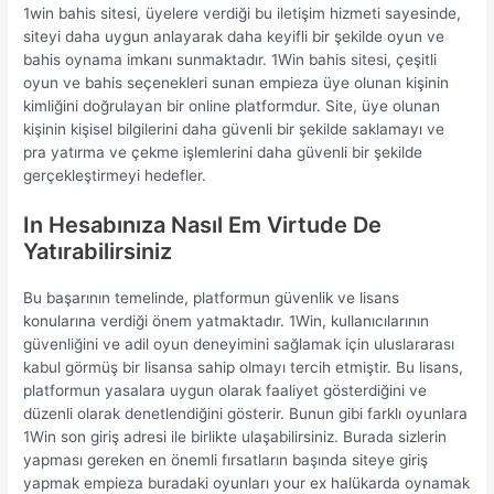
1win bahis sitesi, üyelere verdiği bu iletişim hizmeti sayesinde,
siteyi daha uygun anlayarak daha keyifli bir şekilde oyun ve
bahis oynama imkanı sunmaktadır. 1Win bahis sitesi, çeşitli
oyun ve bahis seçenekleri sunan empieza üye olunan kişinin
kimliğini doğrulayan bir online platformdur. Site, üye olunan
kişinin kişisel bilgilerini daha güvenli bir şekilde saklamayı ve
pra yatırma ve çekme işlemlerini daha güvenli bir şekilde
gerçekleştirmeyi hedefler.
In Hesabınıza Nasıl Em Virtude De
Yatırabilirsiniz
Bu başarının temelinde, platformun güvenlik ve lisans
konularına verdiği önem yatmaktadır. 1Win, kullanıcılarının
güvenliğini ve adil oyun deneyimini sağlamak için uluslararası
kabul görmüş bir lisansa sahip olmayı tercih etmiştir. Bu lisans,
platformun yasalara uygun olarak faaliyet gösterdiğini ve
düzenli olarak denetlendiğini gösterir. Bunun gibi farklı oyunlara
1Win son giriş adresi ile birlikte ulaşabilirsiniz. Burada sizlerin
yapması gereken en önemli fırsatların başında siteye giriş
yapmak empieza buradaki oyunları your ex halükarda oynamak