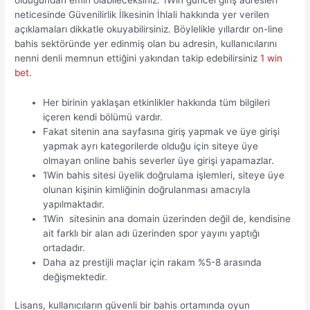
olduğundan emin olabileceksiniz. 1Win güncel giriş adresleri
neticesinde Güvenilirlik İlkesinin İhlali hakkında yer verilen
açıklamaları dikkatle okuyabilirsiniz. Böylelikle yıllardır on-line
bahis sektöründe yer edinmiş olan bu adresin, kullanıcılarını
nenni denli memnun ettiğini yakından takip edebilirsiniz
1 win
bet
.
Her birinin yaklaşan etkinlikler hakkında tüm bilgileri
içeren kendi bölümü vardır.
Fakat sitenin ana sayfasına giriş yapmak ve üye girişi
yapmak ayrı kategorilerde olduğu için siteye üye
olmayan online bahis severler üye girişi yapamazlar.
1Win bahis sitesi üyelik doğrulama işlemleri, siteye üye
olunan kişinin kimliğinin doğrulanması amacıyla
yapılmaktadır.
1Win sitesinin ana domain üzerinden değil de, kendisine
ait farklı bir alan adı üzerinden spor yayını yaptığı
ortadadır.
Daha az prestijli maçlar için rakam %5-8 arasında
değişmektedir.
Lisans, kullanıcıların güvenli bir bahis ortamında oyun