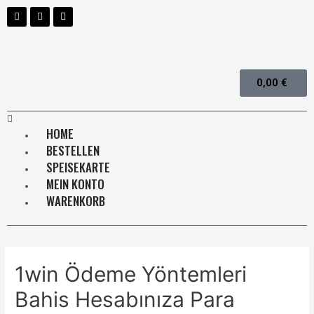
0,00
€
HOME
BESTELLEN
SPEISEKARTE
MEIN KONTO
WARENKORB
1win Ödeme Yöntemleri
Bahis Hesabınıza Para