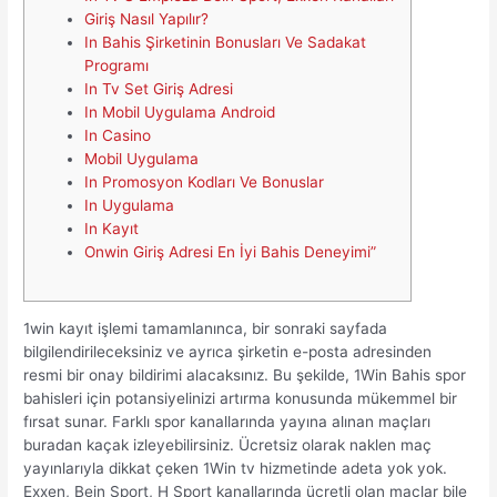
Giriş Nasıl Yapılır?
In Bahis Şirketinin Bonusları Ve Sadakat
Programı
In Tv Set Giriş Adresi
In Mobil Uygulama Android
In Casino
Mobil Uygulama
In Promosyon Kodları Ve Bonuslar
In Uygulama
In Kayıt
Onwin Giriş Adresi En İyi Bahis Deneyimi”
1win kayıt işlemi tamamlanınca, bir sonraki sayfada
bilgilendirileceksiniz ve ayrıca şirketin e-posta adresinden
resmi bir onay bildirimi alacaksınız. Bu şekilde, 1Win Bahis spor
bahisleri için potansiyelinizi artırma konusunda mükemmel bir
fırsat sunar. Farklı spor kanallarında yayına alınan maçları
buradan kaçak izleyebilirsiniz. Ücretsiz olarak naklen maç
yayınlarıyla dikkat çeken 1Win tv hizmetinde adeta yok yok.
Exxen, Bein Sport, H Sport kanallarında ücretli olan maçlar bile