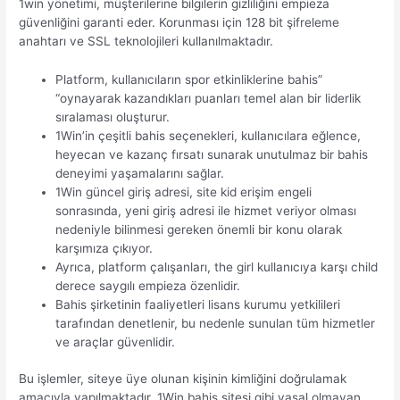
1win yönetimi, müşterilerine bilgilerin gizliliğini empieza
güvenliğini garanti eder. Korunması için 128 bit şifreleme
anahtarı ve SSL teknolojileri kullanılmaktadır.
Platform, kullanıcıların spor etkinliklerine bahis”
“oynayarak kazandıkları puanları temel alan bir liderlik
sıralaması oluşturur.
1Win’in çeşitli bahis seçenekleri, kullanıcılara eğlence,
heyecan ve kazanç fırsatı sunarak unutulmaz bir bahis
deneyimi yaşamalarını sağlar.
1Win güncel giriş adresi, site kid erişim engeli
sonrasında, yeni giriş adresi ile hizmet veriyor olması
nedeniyle bilinmesi gereken önemli bir konu olarak
karşımıza çıkıyor.
Ayrıca, platform çalışanları, the girl kullanıcıya karşı child
derece saygılı empieza özenlidir.
Bahis şirketinin faaliyetleri lisans kurumu yetkilileri
tarafından denetlenir, bu nedenle sunulan tüm hizmetler
ve araçlar güvenlidir.
Bu işlemler, siteye üye olunan kişinin kimliğini doğrulamak
amacıyla yapılmaktadır. 1Win bahis sitesi gibi yasal olmayan