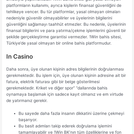
platformların kullanımı, ayrıca kişilerin finansal güvenliğini de
tehlikeye vencer. Bu tür platformlar, yasal olmayan olmaları
nedeniyle güvenilir olmayabilirler ve üyelerinin bilgilerini
güvenliğini sağlamayı taahhüt etmezler. Bu nedenle, üyelerinin
finansal bilgilerini ve para yatırma/çekme işlemlerini güvenli bir
şekilde gerçekleştirme garantisi vermezler. 1Win bahis sitesi,
Türkiye’de yasal olmayan bir online bahis platformudur.
In Casino
Daha sonra, üye olunan kişinin adres bilgilerinin doğrulanması
gerekmektedir. Bu işlem için, üye olunan kişinin adresine ait bir
fatura, elektrik faturası gibi bir belge gösterilmesi
gerekmektedir. Kriket ve diğer spor” “dallarında bahis
oynamaya başlamak için sadece kayıt olmanız ve em virtude
de yatırmanız gerekir.
Bu sayede daha fazla insanın dikkatini üzerine çekmeyi
başarıyor.
Bu basit adımları takip ederek doğrulama işlemini
tamamlayabilir ve 1Win BK’nın tüm özelliklerine ve fon