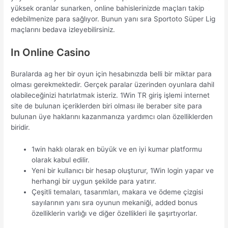
yüksek oranlar sunarken, online bahislerinizde maçları takip
edebilmenize para sağlıyor. Bunun yanı sıra Sportoto Süper Lig
maçlarını bedava izleyebilirsiniz.
In Online Casino
Buralarda ag her bir oyun için hesabınızda belli bir miktar para
olması gerekmektedir. Gerçek paralar üzerinden oyunlara dahil
olabileceğinizi hatırlatmak isteriz. 1Win TR giriş işlemi internet
site de bulunan içeriklerden biri olması ile beraber site para
bulunan üye haklarını kazanmanıza yardımcı olan özelliklerden
biridir.
1win haklı olarak en büyük ve en iyi kumar platformu
olarak kabul edilir.
Yeni bir kullanıcı bir hesap oluşturur, 1Win login yapar ve
herhangi bir uygun şekilde para yatırır.
Çeşitli temaları, tasarımları, makara ve ödeme çizgisi
sayılarının yanı sıra oyunun mekaniği, added bonus
özelliklerin varlığı ve diğer özellikleri ile şaşırtıyorlar.