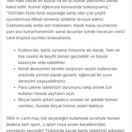
1win haklı olarak en büyük ve en iyi kumar platformu olarak
kabul edilir. Kumar eğlencesi konusunda tutkuluysanız,”
“1500’den fazla farklı seçeneğe sahip olan çok çeşitli
oyunlarımıza dikkat etmenizi şiddetle tavsiye ederiz.
Casinomuzda renkli slot makineleri, klasik masa oyunlarının
yanı sıra kumarhanemizin sanal duvarları içinde heyecan verici
canlı krupiye oyunları bulacaksınız.
Kullanıcılar, bahis oynama imkanına ek olarak, 1win on
line casino ile keyifli zaman geçirebilir ve büyük
kazançlar elde edebilirler.
Kendi deneyimini kendisi oluşturan seçkin kullanıcılar
arasında yerinizi alarak güvenli, eğlenceli bir oyun
deneyimi yaşayabilirsiniz.
Para çekme talebinizin durumunu takip etmek için
kullanıcı hesabı sayfasını açın.
Birçok bahis şirketi sadece sıradan bir şekilde hizmet
verirken, burada birçok hizmet sizleri bekliyor.
1Win tv canlı maç izle seçeneğini kullanmak suretiyle hemen
bedava bein sport, s sport veya exxen kanallarındaki
yayınlarını seyredin! Türkiye’de kaçak bahis sitelerinin adresleri