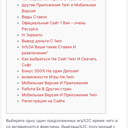
другие Приложения 1win и Мобильная
Версия
Виды Ставок
Официальный Сайт 1 Вин – очень
Ресурса
In Зеркало
Вывод деньги С 1win
In%3A Ваши такие Ставки И
развлечения”
Как выбраться На Сайт 1win И Скачать
Софт
Бонус 500% На один Депозит
возможности Игры На 1win
Мобильная Версия И Приложения
Работа Бк В Других стран
Мобильная Версия И Приложения 1win
Регистрация на Сайте
Выберите одну один предложенных игр%2C время чего в
со активируются фриспины. Выигрыш%2C полученный с