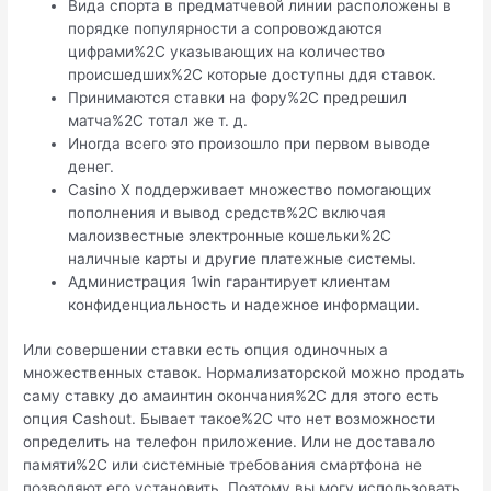
Вида спорта в предматчевой линии расположены в
порядке популярности а сопровождаются
цифрами%2C указывающих на количество
происшедших%2C которые доступны ддя ставок.
Принимаются ставки на фору%2C предрешил
матча%2C тотал же т. д.
Иногда всего это произошло при первом выводе
денег.
Casino X поддерживает множество помогающих
пополнения и вывод средств%2C включая
малоизвестные электронные кошельки%2C
наличные карты и другие платежные системы.
Администрация 1win гарантирует клиентам
конфиденциальность и надежное информации.
Или совершении ставки есть опция одиночных а
множественных ставок. Нормализаторской можно продать
саму ставку до амаинтин окончания%2C для этого есть
опция Cashout. Бывает такое%2C что нет возможности
определить на телефон приложение. Или не доставало
памяти%2C или системные требования смартфона не
позволяют его установить. Поэтому вы могу использовать