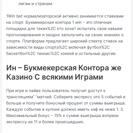
лигам и странам.
1Win bet нормализаторской активно занимается ставками
на спорт. Букмекерская контора 1 win – это отличная
площадка для таких%2C кто хочет испытать свои навыки
прогнозирования и заодно заполучить на своих знаниях о
спорте. Платформа предлагает широкий спектр ставок на
зависимости виды спорта%2C включая футбол%2C
баскетбол%2C теннис%2C хоккей и остальные другие.
Ин – Букмекерская Контора же
Казино С всякими Играми
При игре и лайве пользователь получит доступ к
трансляциям” “матчей. Соберите экспресс ото 5 событий и
больше и получите бонусный процент от суммы выигрыша.
Каждую событие в купоне должно иметь кэф не ниже 1. 3.
Максимальный бонус – 15% к сумме выигрыша вопреки
экспрессу из 11 и более происшедших.