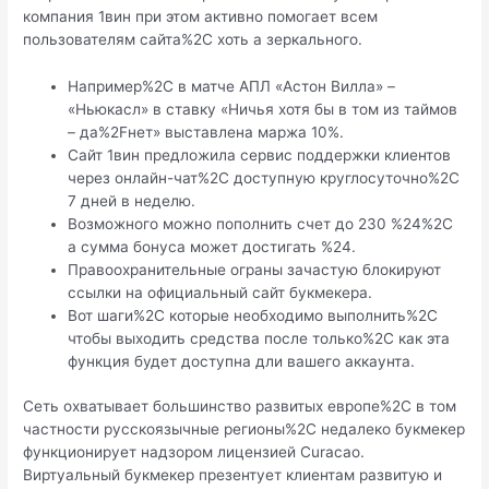
компания 1вин при этом активно помогает всем
пользователям сайта%2C хоть а зеркального.
Например%2C в матче АПЛ «Астон Вилла» –
«Ньюкасл» в ставку «Ничья хотя бы в том из таймов
– да%2Fнет» выставлена маржа 10%.
Сайт 1вин предложила сервис поддержки клиентов
через онлайн-чат%2C доступную круглосуточно%2C
7 дней в неделю.
Возможного можно пополнить счет до 230 %24%2C
а сумма бонуса может достигать %24.
Правоохранительные ограны зачастую блокируют
ссылки на официальный сайт букмекера.
Вот шаги%2C которые необходимо выполнить%2C
чтобы выходить средства после только%2C как эта
функция будет доступна дли вашего аккаунта.
Сеть охватывает большинство развитых европе%2C в том
частности русскоязычные регионы%2C недалеко букмекер
функционирует надзором лицензией Curacao.
Виртуальный букмекер презентует клиентам развитую и