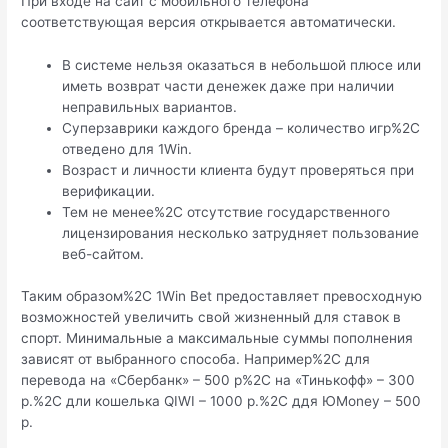
При входе на сайт с мобильного телефона
соответствующая версия открывается автоматически.
В системе нельзя оказаться в небольшой плюсе или
иметь возврат части денежек даже при наличии
неправильных вариантов.
Суперзаврики каждого бренда – количество игр%2C
отведено для 1Win.
Возраст и личности клиента будут проверяться при
верификации.
Тем не менее%2C отсутствие государственного
лицензирования несколько затрудняет пользование
веб-сайтом.
Таким образом%2C 1Win Bet предоставляет превосходную
возможностей увеличить свой жизненный для ставок в
спорт. Минимальные а максимальные суммы пополнения
зависят от выбранного способа. Например%2C для
перевода на «Сбербанк» – 500 р%2C на «Тинькофф» – 300
р.%2C дли кошелька QIWI – 1000 р.%2C ддя ЮMoney – 500
р.