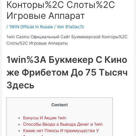
Конторы%2C Слоты%2C
Игровые Аппарат
/
1WIN Official In Russia
/ Von
91a0ac7c
1win Casino Официальный Сайт Букмекерской Конторы%2C
Слоты%2C Игровые Аппараты
1win%3A Букмекер С Кино
же Фрибетом До 75 Тысяч
Здесь
Content
Бонусы И Акции 1win
Способы Ввода а Вывода Денег и 1win
Какие нет Плюсы И преимущества У