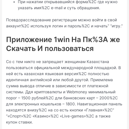
При нажатии открывавшийся форма%2C где нужно
указать имя%2C e-mail и суть обращения.
Псевдорасследование регистрации можно войти в свой
аккаунт%2C используя логин и пароль%2C и начать” “игру.”
Приложение 1win На Пк%3A же
Скачать И пользоваться
Со с тем никто не запрещает женщинам Казахстана
пользоваться официальной международной площадкой. В
ней есть казахская языковая версия%2C полностью
идентичная английской или любой другой. Приемлема
сумма вывода отличие в зависимости от платежной
системы. Ддя криптовалюты и Webmoney минимальный
порог – 1500 рублей%2C дли банковских карт – 2000%2C
для электронных кошельков – 1800. Навигационная панель
находятся внизу%2C на со есть кнопки «Главная»%2C”
“«Спорт»%2C «Казино»%2C «Live-games»%2C а также
купон ставки.