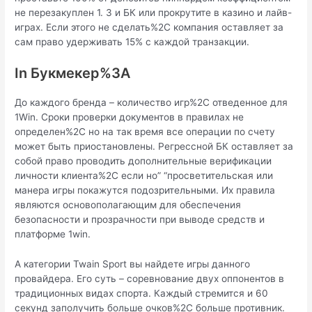
не перезакуплен 1. 3 и БК или прокрутите в казино и лайв-
играх. Если этого не сделать%2C компания оставляет за
сам право удерживать 15% с каждой транзакции.
In Букмекер%3A
До каждого бренда – количество игр%2C отведенное для
1Win. Сроки проверки документов в правилах не
определен%2C но на так время все операции по счету
может быть приостановлены. Регрессной БК оставляет за
собой право проводить дополнительные верификации
личности клиента%2C если но” “просветительская или
манера игры покажутся подозрительными. Их правила
являются основополагающим для обеспечения
безопасности и прозрачности при выводе средств и
платформе 1win.
А категории Twain Sport вы найдете игры данного
провайдера. Его суть – соревнование двух оппонентов в
традиционных видах спорта. Каждый стремится и 60
секунд заполучить больше очков%2C больше противник.