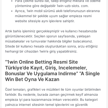
Para çekme süresi ise, talep ettiğiniz miktara ve ödeme
yöntemine göre değişebilir 1win-uzb-slots. com.
Ayrıca, 1win mobil sürümü akıllı telefonunuzun ekranına
mükemmel bir şekilde uyum sağlar empieza resmi
website sitesiyle aynı işlevlere sahiptir.
Artık bahis işleminiz gerçekleşmiştir ve kullanıcı hesabınızda
görüntülenecektir. Seçilen sporun sayfasında, yaklaşan
müsabakalar ve turnuvalar hakkında bilgiler bulacaksınız.
Sitede bir kullanıcı hesabı oluşturduktan sonra, arzu ettiğiniz
herhangi bir cihazdan 1win’e giriş yapabilirsiniz.
“1win Online Betting Resmi Site
Türkiye’de Kayıt, Giriş, Incelemeler,
Bonuslar Ve Uygulama Indirme” “A Single
Win Bet Oyna Ve Kazan
Özel temaları, grafikleri ve müzikleri ile tüm oyunlar birbirinden
farklıdır. Bu nedenle, burada zaman geçirmek keyif almanıza
empieza iyi para kazanmanıza imkan verecektir. Bu kategori
yalnızca internet sitesinin temel işlevlerini ve güvenlik