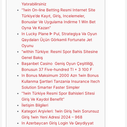
Yatırabilirsiniz
“1win On-line Betting Resmi Internet Site
Türkiye’de Kayıt, Giriş, Incelemeler,
Bonuslar Ve Uygulama Indirme 1 Win Bet
Oyna Ve Kazan”
In Lucky Plane ᐈ Pul, Strategiya Və Oyun
Qaydaları Üçün Görkəmli Fortunate Jet
Oyunu
“within Türkiye: Resmi Spor Bahis Sitesine
Genel Bakış
Başarıbet Casino ️ Geniş Oyun Çeşitliliği,
Bonusun 37 Five-hundred Tl + 3 100 F
In Bonus Maksimum 2000 Azn 1win Bonus
Kullanma Şərtləri Tanzania Insurance Itech
Solution Smarter Faster Simpler
“1win Türkiye Resmi Spor Bahisleri Sitesi
Giriş Ve Kaydol Benefit”
İletişim Bilgileri
Kategori Arşivleri: 1win Giriş 1win Sorunsuz
Giriş 1win Yeni Adresi 2024 – 968
In Azerbaycan Giriş Login Və Qeydiyyat