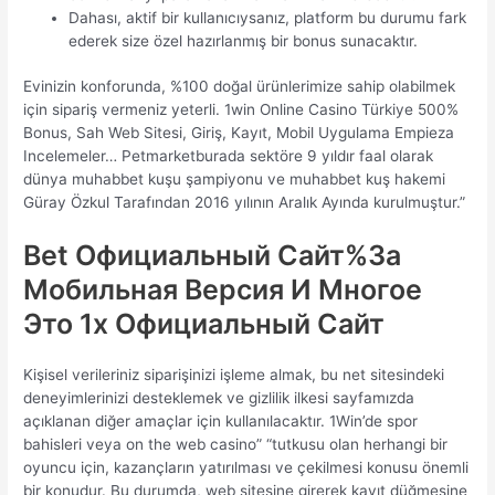
Dahası, aktif bir kullanıcıysanız, platform bu durumu fark
ederek size özel hazırlanmış bir bonus sunacaktır.
Evinizin konforunda, %100 doğal ürünlerimize sahip olabilmek
için sipariş vermeniz yeterli. 1win Online Casino Türkiye 500%
Bonus, Sah Web Sitesi, Giriş, Kayıt, Mobil Uygulama Empieza
Incelemeler… Petmarketburada sektöre 9 yıldır faal olarak
dünya muhabbet kuşu şampiyonu ve muhabbet kuş hakemi
Güray Özkul Tarafından 2016 yılının Aralık Ayında kurulmuştur.”
Bet Официальный Сайт%3a
Мобильная Версия И Многое
Это 1х Официальный Сайт
Kişisel verileriniz siparişinizi işleme almak, bu net sitesindeki
deneyimlerinizi desteklemek ve gizlilik ilkesi sayfamızda
açıklanan diğer amaçlar için kullanılacaktır. 1Win’de spor
bahisleri veya on the web casino” “tutkusu olan herhangi bir
oyuncu için, kazançların yatırılması ve çekilmesi konusu önemli
bir konudur. Bu durumda, web sitesine girerek kayıt düğmesine