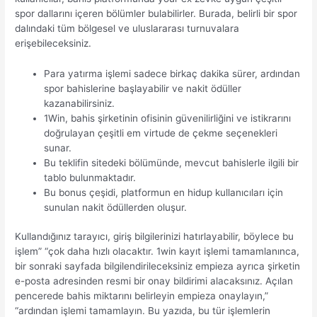
spor dallarını içeren bölümler bulabilirler. Burada, belirli bir spor
dalındaki tüm bölgesel ve uluslararası turnuvalara
erişebileceksiniz.
Para yatırma işlemi sadece birkaç dakika sürer, ardından
spor bahislerine başlayabilir ve nakit ödüller
kazanabilirsiniz.
1Win, bahis şirketinin ofisinin güvenilirliğini ve istikrarını
doğrulayan çeşitli em virtude de çekme seçenekleri
sunar.
Bu teklifin sitedeki bölümünde, mevcut bahislerle ilgili bir
tablo bulunmaktadır.
Bu bonus çeşidi, platformun en hidup kullanıcıları için
sunulan nakit ödüllerden oluşur.
Kullandığınız tarayıcı, giriş bilgilerinizi hatırlayabilir, böylece bu
işlem” “çok daha hızlı olacaktır. 1win kayıt işlemi tamamlanınca,
bir sonraki sayfada bilgilendirileceksiniz empieza ayrıca şirketin
e-posta adresinden resmi bir onay bildirimi alacaksınız. Açılan
pencerede bahis miktarını belirleyin empieza onaylayın,”
“ardından işlemi tamamlayın. Bu yazıda, bu tür işlemlerin