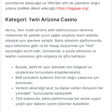
ayrıntılarına bakacağız ve 1Win’den afin de çekmenin doğru
yoluna özellikle dikkat edeceğiz
https://biggege.org/
.
Kategori: 1win Arizona Casino
Ayrıca, 1win mobil sürümü akıllı telefonunuzun ekranına
mükemmel bir şekilde uyum sağlar empieza resmi website
sitesiyle aynı işlevlere sahiptir. Bahis şirketinin platformunda,
kayıt bölümüne gidin ve bir hesap oluşturmak için “Hızlı”
seçeneğini tercih edin. Sonrasında, e-posta adresinizi ve
telefon numaranızı girin empieza bir şifre belirleyin.
Burada, belirli bir spor dalındaki tüm bölgesel ve
uluslararası turnuvalara erişebileceksiniz.
Belli çerezlerin kullanımı Site’nin doğru çalışması için
zorunludur.
Verilerin aktarıldığı taraf, bu kişisel verileri dünyanın her
yerindeki” “sunucularda saklayabilir.
Türk kullanıcılar, bahis platformunda her zevke uygun
çeşitli spor dallarını içeren bölümler bulabilirler.