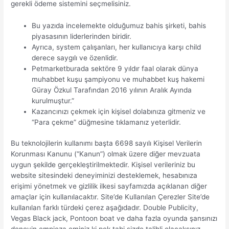
gerekli ödeme sistemini seçmelisiniz.
Bu yazıda incelemekte olduğumuz bahis şirketi, bahis
piyasasının liderlerinden biridir.
Ayrıca, system çalışanları, her kullanıcıya karşı child
derece saygılı ve özenlidir.
Petmarketburada sektöre 9 yıldır faal olarak dünya
muhabbet kuşu şampiyonu ve muhabbet kuş hakemi
Güray Özkul Tarafından 2016 yılının Aralık Ayında
kurulmuştur.”
Kazancınızı çekmek için kişisel dolabınıza gitmeniz ve
“Para çekme” düğmesine tıklamanız yeterlidir.
Bu teknolojilerin kullanımı başta 6698 sayılı Kişisel Verilerin
Korunması Kanunu (“Kanun”) olmak üzere diğer mevzuata
uygun şekilde gerçekleştirilmektedir. Kişisel verileriniz bu
website sitesindeki deneyiminizi desteklemek, hesabınıza
erişimi yönetmek ve gizlilik ilkesi sayfamızda açıklanan diğer
amaçlar için kullanılacaktır. Site’de Kullanılan Çerezler Site’de
kullanılan farklı türdeki çerez aşağıdadır. Double Publicity,
Vegas Black jack, Pontoon boat ve daha fazla oyunda şansınızı