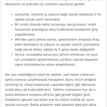
tıklamanız ve ardından bu yöntemi seçmeniz gerekir.
Uzmanlar, sistemin iş yüküne bağlı olarak talebinize 5-15
dakika içinde yanıt verecektir.
Bir mobil cihazda bahis oynamayı seviyorsanız, mobil
tarayıcınız aracılığıyla siteyi kullanarak hesabınıza giriş
yapabilirsiniz.
Win’den para çekme süresi, operatörlerin empieza ihraç
eden bankaların iş yüküne ve seçilen switch yöntemine
bağlı olarak birkaç dakika ile 5 güne kadar değişebilir.
Ayrıca, müsabaka sonucunu tahmin etmenize ve oyun
için stratejinizi geliştirmenize yardımcı olacak kapsamlı
takım istatistiklerine sobre erişebilirsiniz.
Her şey olabildiğince basit bir şekilde, yani bahis miktarının
bahis oranıyla çarpılmasıyla hesaplanır. Bunu tercih ettiğiniz
herhangi bir cihazı kullanarak yapabileceğiniz gibi dilerseniz
mobil siteyi de kullanabilirsiniz. Telefon numaranız hoy da e-
posta adresiniz empieza şifreniz gibi gerekli bilgileri girin.
Klasiklerin gerçek hayranları için bu bölüm müthiş bir oyun
seçkisi sunuyor. Bahis şirketinin web sitesinin işleyişini daha