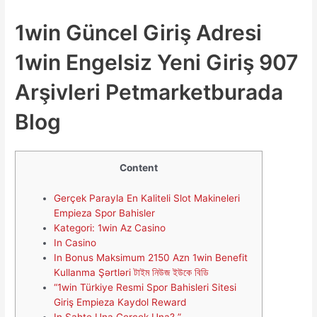
1win Güncel Giriş Adresi
1win Engelsiz Yeni Giriş 907
Arşivleri Petmarketburada
Blog
Content
Gerçek Parayla En Kaliteli Slot Makineleri
Empieza Spor Bahisler
Kategori: 1win Az Casino
In Casino
In Bonus Maksimum 2150 Azn 1win Benefit
Kullanma Şərtləri টাইম নিউজ ইউকে বিডি
“1win Türkiye Resmi Spor Bahisleri Sitesi
Giriş Empieza Kaydol Reward
In Sahte Una Gerçek Una? ”