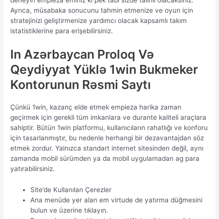
deneyin empieza eminiz ki pek tabi sizde talihli olacaksınız.
Ayrıca, müsabaka sonucunu tahmin etmenize ve oyun için
stratejinizi geliştirmenize yardımcı olacak kapsamlı takım
istatistiklerine para erişebilirsiniz.
In Azərbaycan Proloq Və
Qeydiyyat Yüklə 1win Bukmeker
Kontorunun Rəsmi Saytı
Çünkü 1win, kazanç elde etmek empieza harika zaman
geçirmek için gerekli tüm imkanlara ve durante kaliteli araçlara
sahiptir. Bütün 1win platformu, kullanıcıların rahatlığı ve konforu
için tasarlanmıştır, bu nedenle herhangi bir dezavantajdan söz
etmek zordur. Yalnızca standart internet sitesinden değil, aynı
zamanda mobil sürümden ya da mobil uygulamadan ag para
yatırabilirsiniz.
Site’de Kullanılan Çerezler
Ana menüde yer alan em virtude de yatırma düğmesini
bulun ve üzerine tıklayın.