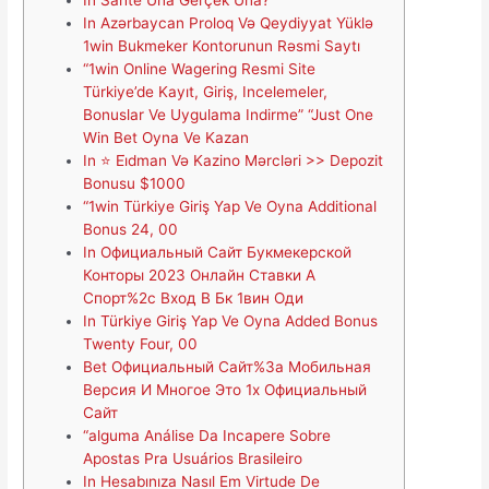
In Azərbaycan Proloq Və Qeydiyyat Yüklə
1win Bukmeker Kontorunun Rəsmi Saytı
“1win Online Wagering Resmi Site
Türkiye’de Kayıt, Giriş, Incelemeler,
Bonuslar Ve Uygulama Indirme” “Just One
Win Bet Oyna Ve Kazan
In ⭐ Ei̇dman Və Kazino Mərcləri >> Depozit
Bonusu $1000
“1win Türkiye Giriş Yap Ve Oyna Additional
Bonus 24, 00
In Официальный Сайт Букмекерской
Конторы 2023 Онлайн Ставки А
Спорт%2c Вход В Бк 1вин Оди
In Türkiye Giriş Yap Ve Oyna Added Bonus
Twenty Four, 00
Bet Официальный Сайт%3a Мобильная
Версия И Многое Это 1х Официальный
Сайт
“alguma Análise Da Incapere Sobre
Apostas Pra Usuários Brasileiro
In Hesabınıza Nasıl Em Virtude De