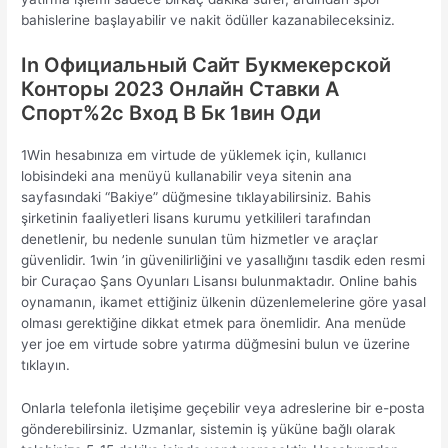
bahislerine başlayabilir ve nakit ödüller kazanabileceksiniz.
In Официальный Сайт Букмекерской
Конторы 2023 Онлайн Ставки А
Спорт%2c Вход В Бк 1вин Оди
1Win hesabınıza em virtude de yüklemek için, kullanıcı
lobisindeki ana menüyü kullanabilir veya sitenin ana
sayfasındaki “Bakiye” düğmesine tıklayabilirsiniz. Bahis
şirketinin faaliyetleri lisans kurumu yetkilileri tarafından
denetlenir, bu nedenle sunulan tüm hizmetler ve araçlar
güvenlidir. 1win ’in güvenilirliğini ve yasallığını tasdik eden resmi
bir Curaçao Şans Oyunları Lisansı bulunmaktadır. Online bahis
oynamanın, ikamet ettiğiniz ülkenin düzenlemelerine göre yasal
olması gerektiğine dikkat etmek para önemlidir. Ana menüde
yer joe em virtude sobre yatırma düğmesini bulun ve üzerine
tıklayın.
Onlarla telefonla iletişime geçebilir veya adreslerine bir e-posta
gönderebilirsiniz. Uzmanlar, sistemin iş yüküne bağlı olarak