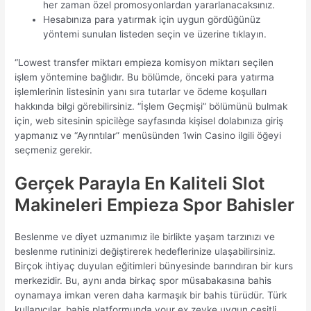
her zaman özel promosyonlardan yararlanacaksınız.
Hesabınıza para yatırmak için uygun gördüğünüz
yöntemi sunulan listeden seçin ve üzerine tıklayın.
“Lowest transfer miktarı empieza komisyon miktarı seçilen
işlem yöntemine bağlıdır. Bu bölümde, önceki para yatırma
işlemlerinin listesinin yanı sıra tutarlar ve ödeme koşulları
hakkında bilgi görebilirsiniz. “İşlem Geçmişi” bölümünü bulmak
için, web sitesinin spicilège sayfasında kişisel dolabınıza giriş
yapmanız ve “Ayrıntılar” menüsünden 1win Casino ilgili öğeyi
seçmeniz gerekir.
Gerçek Parayla En Kaliteli Slot
Makineleri Empieza Spor Bahisler
Beslenme ve diyet uzmanımız ile birlikte yaşam tarzınızı ve
beslenme rutininizi değiştirerek hedeflerinize ulaşabilirsiniz.
Birçok ihtiyaç duyulan eğitimleri bünyesinde barındıran bir kurs
merkezidir. Bu, aynı anda birkaç spor müsabakasına bahis
oynamaya imkan veren daha karmaşık bir bahis türüdür. Türk
kullanıcılar, bahis platformunda your ex zevke uygun çeşitli