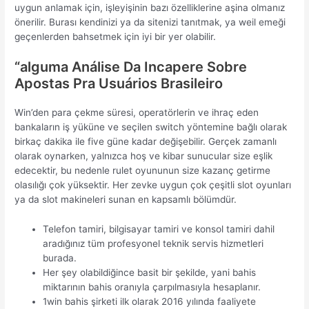
uygun anlamak için, işleyişinin bazı özelliklerine aşina olmanız
önerilir. Burası kendinizi ya da sitenizi tanıtmak, ya weil emeği
geçenlerden bahsetmek için iyi bir yer olabilir.
“alguma Análise Da Incapere Sobre
Apostas Pra Usuários Brasileiro
Win’den para çekme süresi, operatörlerin ve ihraç eden
bankaların iş yüküne ve seçilen switch yöntemine bağlı olarak
birkaç dakika ile five güne kadar değişebilir. Gerçek zamanlı
olarak oynarken, yalnızca hoş ve kibar sunucular size eşlik
edecektir, bu nedenle rulet oyununun size kazanç getirme
olasılığı çok yüksektir. Her zevke uygun çok çeşitli slot oyunları
ya da slot makineleri sunan en kapsamlı bölümdür.
Telefon tamiri, bilgisayar tamiri ve konsol tamiri dahil
aradığınız tüm profesyonel teknik servis hizmetleri
burada.
Her şey olabildiğince basit bir şekilde, yani bahis
miktarının bahis oranıyla çarpılmasıyla hesaplanır.
1win bahis şirketi ilk olarak 2016 yılında faaliyete