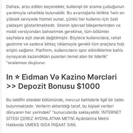
Dahası, arzu edilen seçenekler, kullanışlı bir arama çubuğunun
yardımıyla rahatlıkla bulunabilir. Bu avantajlarla birlikte 1win en
yüksek seviyede hizmet sunar, çünkü her kullanıcı için özel
yaklaşım gösterilmektedir. Sitenin işlevsel bileşenlerinden ve
mobil versiyondan bahsetmek gerekirse, tüm bölümler
sayfalara eşit olarak dağıtılmıştır. Böylece kullanıcılara, rahat
gezinme ve sadece birkaç tıklamayla gerekli tüm araçlara hızlı
erişim sağlanır. Platform, kullanıcıların spor etkinliklerine bahis
oynayarak kazandıkları puanları temel alan bir liderlik”
“sıralaması oluşturur.
In ⭐ Ei̇dman Və Kazino Mərcləri
>> Depozit Bonusu $1000
Bu teklifin sitedeki bölümünde, mevcut bahislerle ilgili bir tablo
bulunmaktadır. Verilerin aktarıldığı taraf, bu kişisel verileri
dünyanın her yerindeki” “sunucularda saklayabilir. İNTERNET
SİTESI ÇEREZ AYDINLATMA METNİ Aydınlatma Metni
Hakkında UMEKS GIDA İNŞAAT SAN.