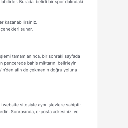
bilirler. Burada, belirli bir spor dalındaki
r kazanabilirsiniz.
eçenekleri sunar.
ıt işlemi tamamlanınca, bir sonraki sayfada
an pencerede bahis miktarını belirleyin
1Win’den afin de çekmenin doğru yoluna
ebsite sitesiyle aynı işlevlere sahiptir.
 edin. Sonrasında, e-posta adresinizi ve