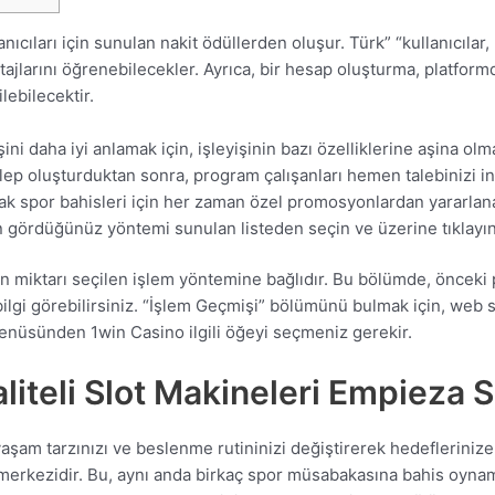
nıcıları için sunulan nakit ödüllerden oluşur. Türk” “kullanıcıla
antajlarını öğrenebilecekler. Ayrıca, bir hesap oluşturma, platf
lebilecektir.
ini daha iyi anlamak için, işleyişinin bazı özelliklerine aşina olma
 talep oluşturduktan sonra, program çalışanları hemen talebinizi 
arak spor bahisleri için her zaman özel promosyonlardan yararlan
n gördüğünüz yöntemi sunulan listeden seçin ve üzerine tıklayın
 miktarı seçilen işlem yöntemine bağlıdır. Bu bölümde, önceki pa
bilgi görebilirsiniz. “İşlem Geçmişi” bölümünü bulmak için, web s
menüsünden 1win Casino ilgili öğeyi seçmeniz gerekir.
liteli Slot Makineleri Empieza 
aşam tarzınızı ve beslenme rutininizi değiştirerek hedeflerinize 
s merkezidir. Bu, aynı anda birkaç spor müsabakasına bahis oyn