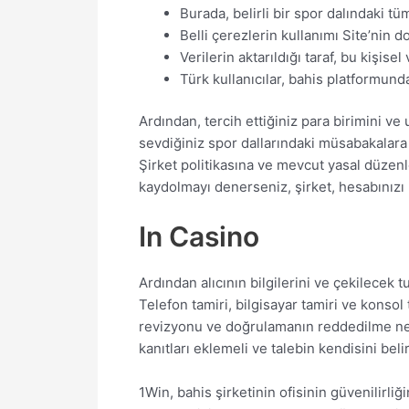
Burada, belirli bir spor dalındaki t
Belli çerezlerin kullanımı Site’nin d
Verilerin aktarıldığı taraf, bu kişise
Türk kullanıcılar, bahis platformunda
Ardından, tercih ettiğiniz para birimini 
sevdiğiniz spor dallarındaki müsabakalara
Şirket politikasına ve mevcut yasal düzenl
kaydolmayı denerseniz, şirket, hesabınızı
In Casino
Ardından alıcının bilgilerini ve çekilecek 
Telefon tamiri, bilgisayar tamiri ve konsol
revizyonu ve doğrulamanın reddedilme neden
kanıtları eklemeli ve talebin kendisini belir
1Win, bahis şirketinin ofisinin güvenilirli