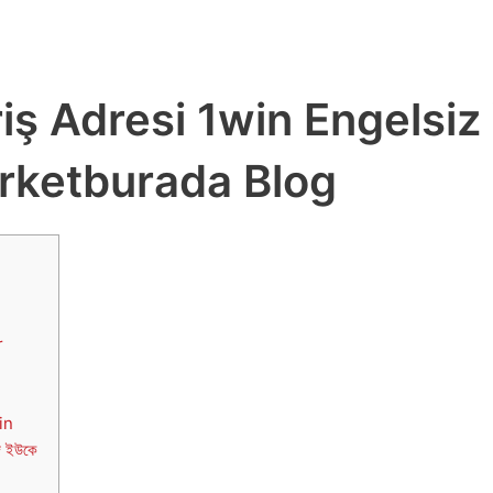
iş Adresi 1win Engelsiz 
arketburada Blog
r
in
জ ইউকে