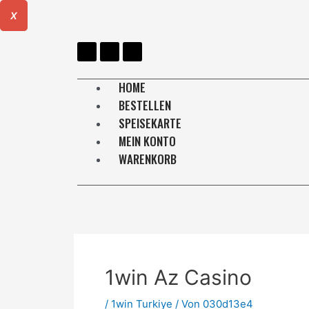
X
HOME
BESTELLEN
SPEISEKARTE
MEIN KONTO
WARENKORB
1win Az Casino
/
1win Turkiye
/ Von
030d13e4