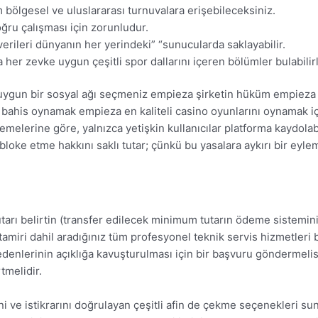
üm bölgesel ve uluslararası turnuvalara erişebileceksiniz.
oğru çalışması için zorunludur.
l verileri dünyanın her yerindeki” “sunucularda saklayabilir.
 her zevke uygun çeşitli spor dallarını içeren bölümler bulabilirl
ve uygun bir sosyal ağı seçmeniz empieza şirketin hüküm empieza 
 bahis oynamak empieza en kaliteli casino oyunlarını oynamak iç
emelerine göre, yalnızca yetişkin kullanıcılar platforma kaydolab
 bloke etme hakkını saklı tutar; çünkü bu yasalara aykırı bir ey
tutarı belirtin (transfer edilecek minimum tutarın ödeme sistemini
 tamiri dahil aradığınız tüm profesyonel teknik servis hizmetleri
lerinin açıklığa kavuşturulması için bir başvuru göndermelisiniz
tmelidir.
ğini ve istikrarını doğrulayan çeşitli afin de çekme seçenekleri 