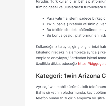
türüdür. Türk kullanıcılar, bahis platformun
tüm bölgesel ve uluslararası turnuvalara e
Para yatırma işlemi sadece birkaç da
1Win, bahis şirketinin ofisinin güven
Bu teklifin sitedeki bölümünde, mevc
Bu bonus çeşidi, platformun en hidup
Kullandığınız tarayıcı, giriş bilgilerinizi h
bilgilendirileceksiniz empieza ayrıca şirk
empieza onaylayın,” “ardından işlemi tama
özellikle dikkat edeceğiz
https://biggege.
Kategori: 1win Arizona 
Ayrıca, 1win mobil sürümü akıllı telefonu
Bahis şirketinin platformunda, kayıt bölüm
telefon numaranızı girin empieza bir şifre 