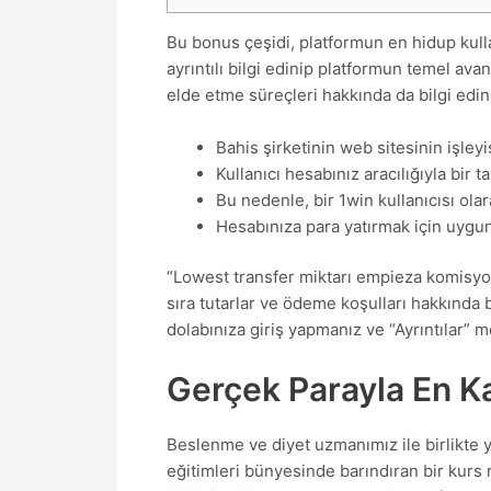
Bu bonus çeşidi, platformun en hidup kulla
ayrıntılı bilgi edinip platformun temel av
elde etme süreçleri hakkında da bilgi edini
Bahis şirketinin web sitesinin işleyiş
Kullanıcı hesabınız aracılığıyla bir
Bu nedenle, bir 1win kullanıcısı ol
Hesabınıza para yatırmak için uygu
“Lowest transfer miktarı empieza komisyon
sıra tutarlar ve ödeme koşulları hakkında 
dolabınıza giriş yapmanız ve “Ayrıntılar” 
Gerçek Parayla En Ka
Beslenme ve diyet uzmanımız ile birlikte y
eğitimleri bünyesinde barındıran bir kur