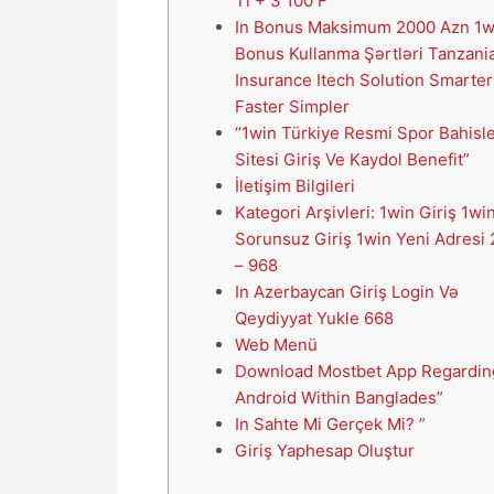
Tl + 3 100 F
In Bonus Maksimum 2000 Azn 1w
Bonus Kullanma Şərtləri Tanzani
Insurance Itech Solution Smarter
Faster Simpler
“1win Türkiye Resmi Spor Bahisle
Sitesi Giriş Ve Kaydol Benefit”
İletişim Bilgileri
Kategori Arşivleri: 1win Giriş 1wi
Sorunsuz Giriş 1win Yeni Adresi
– 968
In Azerbaycan Giriş Login Və
Qeydiyyat Yukle 668
Web Menü
Download Mostbet App Regardin
Android Within Banglades”
In Sahte Mi Gerçek Mi? ”
Giriş Yaphesap Oluştur