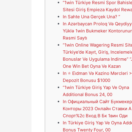
“1win Türkiye Resmi Spor Bahisle
Sitesi Giriş Empieza Kaydol Rew
In Sahte Una Gerçek Una? ”
In Azərbaycan Proloq Və Qeydiyy
Yüklə 1win Bukmeker Kontorunu
Rəsmi Saytı
“1win Online Wagering Resmi Sit
Türkiye’de Kayıt, Giriş, Incelemel
Bonuslar Ve Uygulama Indirme” “
One Win Bet Oyna Ve Kazan
In ⭐ Ei̇dman Və Kazino Mərcləri 
Depozit Bonusu $1000
“1win Türkiye Giriş Yap Ve Oyna
Additional Bonus 24, 00
In Официальный Сайт Букмеке
Конторы 2023 Онлайн Ставки А
Спорт%2c Вход В Бк 1вин Оди
In Türkiye Giriş Yap Ve Oyna Ad
Bonus Twenty Four, 00