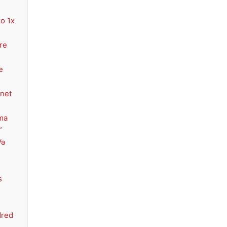
о 1х
re
e
rnet
ma
”
Və
s
dred