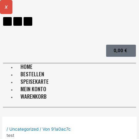
X
0,00
€
HOME
BESTELLEN
SPEISEKARTE
MEIN KONTO
WARENKORB
/
Uncategorized
/ Von
91a0ac7c
test